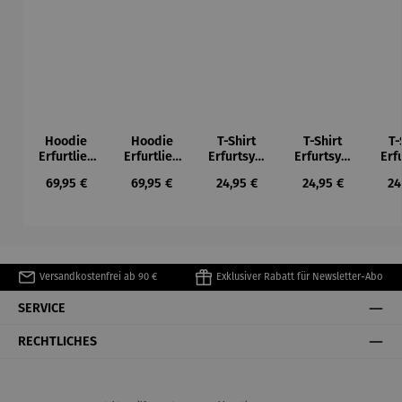
Hoodie
Hoodie
T-Shirt
T-Shirt
T-
Erfurtlieb
Erfurtlieb
Erfurtsym
Erfurtsym
Erf
e
e
bole
bole
Regulärer Preis:
Regulärer Preis:
Regulärer Preis:
Regulärer Preis:
Re
69,95 €
69,95 €
24,95 €
24,95 €
24
Versandkostenfrei ab 90 €
Exklusiver Rabatt für Newsletter-Abo
SERVICE
RECHTLICHES