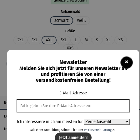
Lieferzeit: 1-2 Wochen
auswählen
Farbauswahl
schwarz
weiß
auswählen
Größe
2XL
3XL
4XL
5XL
L
M
S
XL
XS
XXS
×
Newsletter
In den Warenkorb
Melden Sie sich jetzt für unseren Newsletter an
und profitieren Sie von einer
versandkostenfreien Bestellung!
E-Mail-Adresse
Beschreibung
Details
Ich interessiere mich am meisten für
Informationen zum Hersteller
Mit einer Anmeldung stimme ich der
Werbevereinbarung
zu.
Jetzt anmelden!