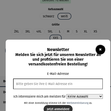
Lieferzeit: 1-2 Wochen
auswählen
Farbauswahl
schwarz
weiß
auswählen
Größe
2XL
3XL
4XL
5XL
L
M
S
XL
XS
XXS
×
Newsletter
In den Warenkorb
Melden Sie sich jetzt für unseren Newsletter an
und profitieren Sie von einer
versandkostenfreien Bestellung!
E-Mail-Adresse
Beschreibung
Details
Ich interessiere mich am meisten für
Informationen zum Hersteller
Mit einer Anmeldung stimme ich der
Werbevereinbarung
zu.
Jetzt anmelden!