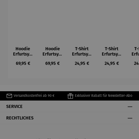
Hoodie
Hoodie
T-Shirt
T-Shirt
T-
Erfurtsym
Erfurtsym
Erfurtsym
Erfurtsym
Erf
bole
bole
bole
bole
Regulärer Preis:
Regulärer Preis:
Regulärer Preis:
Regulärer Preis:
Re
69,95 €
69,95 €
24,95 €
24,95 €
24
Versandkostenfrei ab 90 €
Exklusiver Rabatt für Newsletter-Abo
SERVICE
RECHTLICHES