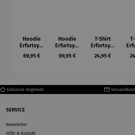
Hoodie
Hoodie
T-Shirt
T-
Erfurtsym
Erfurtsym
Erfurtsym
Erf
bole
bole
bole
Regulärer Preis:
Regulärer Preis:
Regulärer Preis:
Re
69,95 €
69,95 €
24,95 €
24
Exklusive Angebote
Versandkost
SERVICE
Newsletter
Hilfe & Kontakt