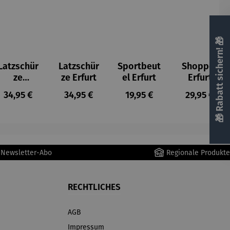
🎁 Rabatt sichern! 🎁
Latzschür
Latzschür
Sportbeut
Shopper
ze
ze Erfurt
el Erfurt
Erfurt
Thüringen
is:
Regulärer Preis:
Regulärer Preis:
Regulärer Preis:
Regulärer P
34,95 €
34,95 €
19,95 €
29,95 €
r Newsletter-Abo
Regionale Produkte
RECHTLICHES
AGB
Impressum