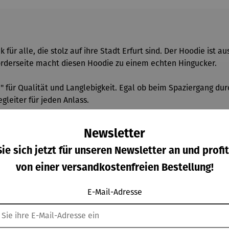
 für alle, die stolz auf ihre Stadt Erfurt sind. Der Hoodie ist 
Vorderseite macht diesen Hoodie zu einem echten Hingucker.
be" für Qualität und Langlebigkeit. Egal ob beim Spaziergang d
egleiter für jeden Anlass.
Newsletter
ie sich jetzt für unseren Newsletter an und profit
te Bio-Baumwolle / 350 gm/qm
von einer versandkostenfreien Bestellung!
E-Mail-Adresse