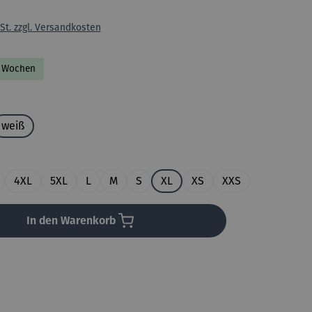
St. zzgl. Versandkosten
-2 Wochen
uswählen
weiß
en
4XL
5XL
L
M
S
XL
XS
XXS
In den Warenkorb