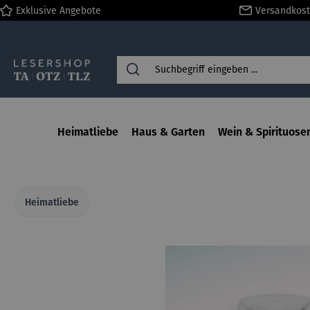
Exklusive Angebote
Versandkost
springen
Zur Hauptnavigation springen
Heimatliebe
Haus & Garten
Wein & Spirituose
Heimatliebe
Bildergalerie überspringen