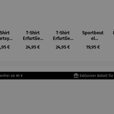
Shirt
T-Shirt
T-Shirt
Sportbeut
urtsym
Erfurtlieb
Erfurtlieb
el
bole
e
e
Thüringen
gulärer Preis:
Regulärer Preis:
Regulärer Preis:
Regulärer Pre
,95 €
24,95 €
24,95 €
19,95 €
enfrei ab 90 €
Exklusiver Rabatt fü