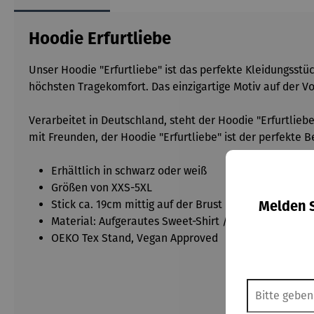
Hoodie Erfurtliebe
Unser Hoodie "Erfurtliebe" ist das perfekte Kleidungsstück
höchsten Tragekomfort. Das einzigartige Motiv auf der 
Verarbeitet in Deutschland, steht der Hoodie "Erfurtlie
mit Freunden, der Hoodie "Erfurtliebe" ist der perfekte B
Erhältlich in schwarz oder weiß
Größen von XXS-5XL
Melden S
Stick ca. 19cm mittig auf der Brust
Material: Aufgerautes Sweet-Shirt / 100% gekämm
OEKO Tex Stand, Vegan Approved