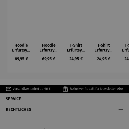
Hoodie
Hoodie
T-Shirt
T-Shirt
T-
Erfurtsym
Erfurtsym
Erfurtsym
Erfurtsym
Erf
bole
bole
bole
bole
Regulärer Preis:
Regulärer Preis:
Regulärer Preis:
Regulärer Preis:
Re
69,95 €
69,95 €
24,95 €
24,95 €
24
Versandkostenfrei ab 90 €
Exklusiver Rabatt für Newsletter-Abo
SERVICE
RECHTLICHES