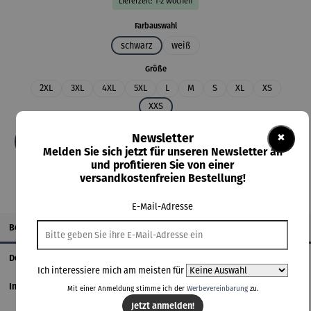
Lieferzeit: 1-2 Wochen
auswählen
Farbauswahl
schwarz
weiß
auswählen
Größe
2XL
3XL
4XL
5XL
L
M
S
XL
XS
XXS
×
Newsletter
In den Warenkorb
Melden Sie sich jetzt für unseren Newsletter an
und profitieren Sie von einer
versandkostenfreien Bestellung!
E-Mail-Adresse
Beschreibung
Details
Ich interessiere mich am meisten für
Informationen zum Hersteller
Mit einer Anmeldung stimme ich der
Werbevereinbarung
zu.
Jetzt anmelden!