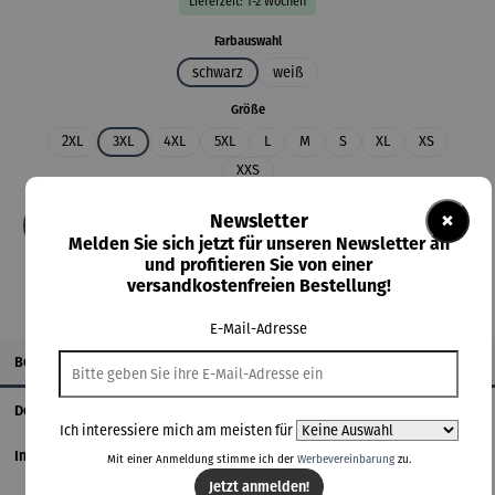
Lieferzeit: 1-2 Wochen
auswählen
Farbauswahl
schwarz
weiß
auswählen
Größe
2XL
3XL
4XL
5XL
L
M
S
XL
XS
XXS
×
Newsletter
In den Warenkorb
Melden Sie sich jetzt für unseren Newsletter an
und profitieren Sie von einer
versandkostenfreien Bestellung!
E-Mail-Adresse
Beschreibung
Details
Ich interessiere mich am meisten für
Informationen zum Hersteller
Mit einer Anmeldung stimme ich der
Werbevereinbarung
zu.
Jetzt anmelden!