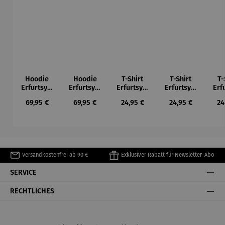
Hoodie
Hoodie
T-Shirt
T-Shirt
T-
Erfurtsym
Erfurtsym
Erfurtsym
Erfurtsym
Erf
bole
bole
bole
bole
Regulärer Preis:
Regulärer Preis:
Regulärer Preis:
Regulärer Preis:
Re
69,95 €
69,95 €
24,95 €
24,95 €
24
Versandkostenfrei ab 90 €
Exklusiver Rabatt für Newsletter-Abo
SERVICE
RECHTLICHES