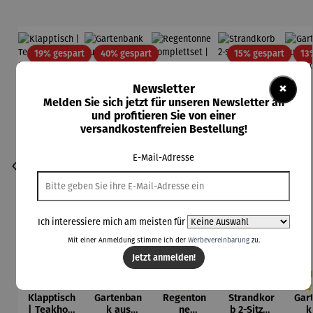
Rabatt
Rabatt
Rabatt
19% gespart
40% gespart
15% gespart
13
×
Newsletter
Melden Sie sich jetzt für unseren Newsletter an
und profitieren Sie von einer
versandkostenfreien Bestellung!
E-Mail-Adresse
Ich interessiere mich am meisten für
Mit einer Anmeldung stimme ich der
Werbevereinbarung
zu.
Jetzt anmelden!
Klapptisch
Gartenban
Regenton
Strandkor
Gar
Durchschnittliche Bewertung von 5 von
Durc
| Teakholz
k aus
ne
b 2-Sitzer
k