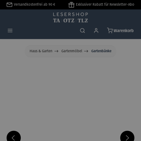
Versandkostenfrei ab 90 €
Exklusiver Rabatt für Newsletter-Abo
alt springen
Warenkorb
Haus & Garten
Gartenmöbel
Gartenbänke
Bildergalerie überspringen