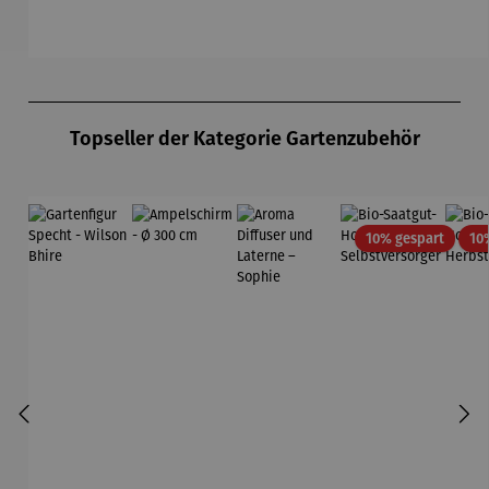
Du
Produktgalerie überspringen
Topseller der Kategorie Gartenzubehör
Rabatt
10% gespart
10