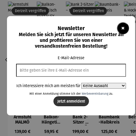
Derzeit vergriffen
Derzeit vergriffen
×
Newsletter
Melden Sie sich jetzt für unseren Newsletter an
und profitieren Sie von einer
versandkostenfreien Bestellung!
E-Mail-Adresse
Ich interessiere mich am meisten für
Mit einer Anmeldung stimme ich der
Werbevereinbarung
zu.
Jetzt anmelden!
Armstuhl
Balkon-
Bank 2-
Baumbank
Beis
MALMÖ
Hängetisc
Sitzer –
-Halbkreis
c
h
MALMÖ
Ho
Regulärer Preis:
Regulärer Preis:
Regulärer Preis:
Regulärer Preis:
Reg
139,00 €
59,95 €
199,00 €
125,00 €
10
BERKELEY
Tea