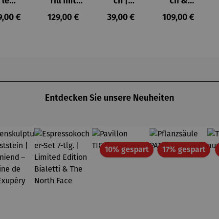
le
rill mit
ch |
ch &
ryland
Grillrost
klappbar
Hocker |
gulärer Preis:
Regulärer Preis:
Regulärer Preis:
Regulärer Prei
9,00 €
129,00 €
39,00 €
109,00 €
Teakholz –
Teakholz –
Devon
Dunham
Entdecken Sie unsere Neuheiten
Rabatt
Rab
10% gespart
17% gespart