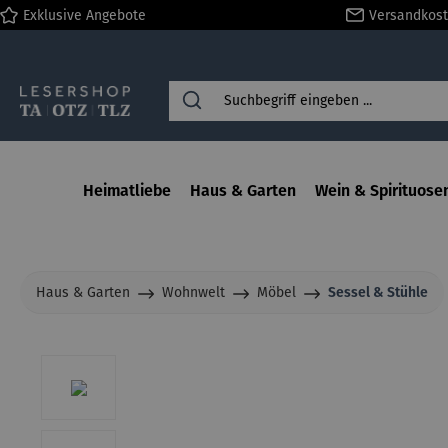
Exklusive Angebote
Versandkost
springen
Zur Hauptnavigation springen
Heimatliebe
Haus & Garten
Wein & Spirituose
Haus & Garten
Wohnwelt
Möbel
Sessel & Stühle
Bildergalerie überspringen