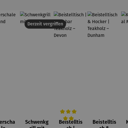
Derzeit vergriffen
erscha
Schwenkg
Beistelltis
Beistelltis
wertung von 4 von 5 Sternen
Durchschnittliche Bewertung von 