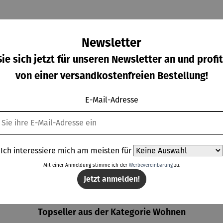
Newsletter
ie sich jetzt für unseren Newsletter an und profit
von einer versandkostenfreien Bestellung!
E-Mail-Adresse
telltis
Untertisch
Sessel |
Bodenleu
Durchschnittliche Bewertung von 
D
2er Set
aus Holz
Aliano
chte
Dalias
mit
Hocker
rkaufspreis:
Regulärer Preis:
Regulärer Preis:
Regulärer Prei
9,00 €
114,00 €
119,00 €
349,00 €
Schallplat
mit Solar
Regulärer Preis:
tenablage
– Lumen
P
199,00 €
Ich interessiere mich am meisten für
Mit einer Anmeldung stimme ich der
Werbevereinbarung
zu.
Jetzt anmelden!
Topseller aus der Kategorie Wohnen