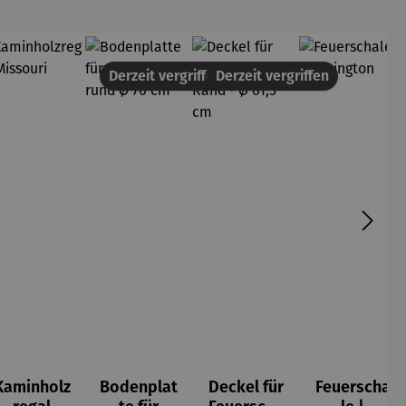
Derzeit vergriffen
Derzeit vergriffen
Kaminholz
Bodenplat
Deckel für
Feuerscha
5 von 5 Sternen