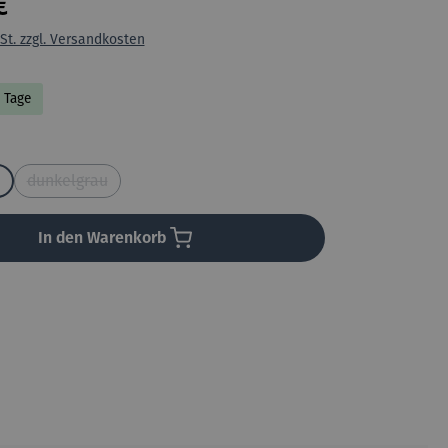
€
St. zzgl. Versandkosten
9 Tage
uswählen
dunkelgrau
(Diese Option ist zurzeit nicht verfügbar.)
In den Warenkorb