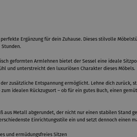
 perfekte Ergänzung für dein Zuhause. Dieses stilvolle Möbels
e Stunden.
ch geformten Armlehnen bietet der Sessel eine ideale Sitzposi
ühl und unterstreicht den luxuriösen Charakter dieses Möbels.
r, der zusätzliche Entspannung ermöglicht. Lehne dich zurück, 
o zum idealen Rückzugsort – ob für ein gutes Buch, einen gem
aus Metall abgerundet, der nicht nur einen stabilen Stand gewä
erschiedenste Einrichtungsstile ein und setzt dennoch einen 
es und ermüdungsfreies Sitzen