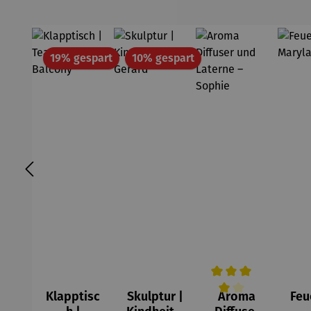
Rabatt
Rabatt
19% gespart
10% gespart
Klapptisc
Skulptur |
Aroma
Feu
Durchschnittliche Be