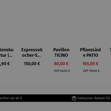
tensku
Espressok
Pavillon
Pflanzsäul
ptur |
ocher-Set
TICINO
e PATIO
ststei
7-tlg. |
gulärer Preis:
Regulärer Preis:
Verkaufspreis:
Verkaufspreis:
,90 €
150,00 €
80,00 €
165,00 €
 Prinz
Limited
Regulärer Preis:
Regulärer Preis:
iend –
Edition
UVP
89,00 €
UVP
199,00 €
ntoine
Bialetti &
Saint-
The North
upéry
Face
enfrei ab 90 €
Exklusiver Rabatt fü