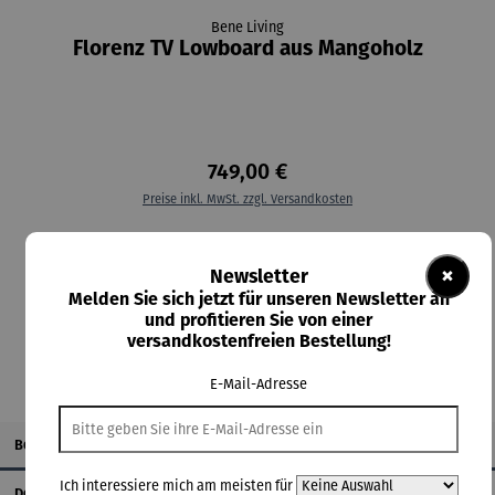
Bene Living
Florenz TV Lowboard aus Mangoholz
749,00 €
Preise inkl. MwSt. zzgl. Versandkosten
Lieferzeit: 8-9 Tage
×
Newsletter
Melden Sie sich jetzt für unseren Newsletter an
In den Warenkorb
und profitieren Sie von einer
versandkostenfreien Bestellung!
E-Mail-Adresse
Beschreibung
Ich interessiere mich am meisten für
Details