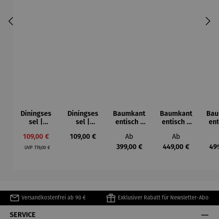
Diningses
Diningses
Baumkant
Baumkant
Bau
sel |
sel |
entisch |
entisch |
ent
drehbar –
drehbar –
Akazie U-
Akazie X-
A
Verkaufspreis:
Regulärer Preis:
Regulärer Preis:
Regulärer Prei
109,00 €
109,00 €
Ab
Ab
Matera
San Carlo
Form
Bein
C
Regulärer Preis:
Gestell –
Gestell –
Ges
399,00 €
449,00 €
49
UVP
119,00 €
Catania
Catania
Ca
Versandkostenfrei ab 90 €
Exklusiver Rabatt für Newsletter-Abo
SERVICE