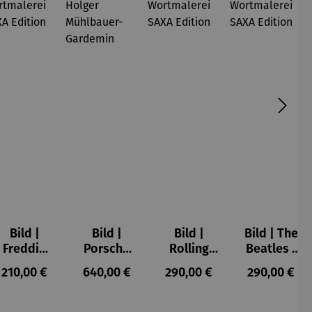
Bild |
Bild |
Bild |
Bild | The
Freddie
Porsche
Rolling
Beatles -
Mercury -
911 (2023)
Stones -
Wortmale
s:
Regulärer Preis:
Regulärer Preis:
Regulärer Preis:
Regulärer P
210,00 €
640,00 €
290,00 €
290,00 €
Wortmale
– Holger
Wortmale
rei SAXA
rei SAXA
Mühlbauer
rei SAXA
Edition
Edition
-
Edition