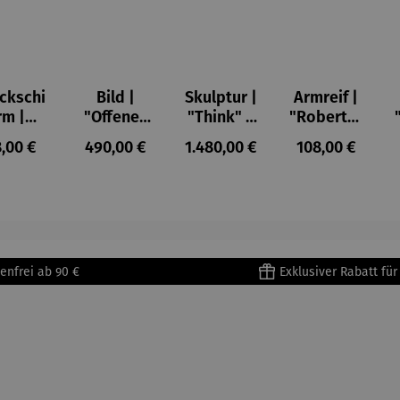
ckschi
Bild |
Skulptur |
Armreif |
rm |
"Offenes
"Think" –
"Roberta"
erosen
Fenster in
Mordillo
– Anna
gulärer Preis:
Regulärer Preis:
Regulärer Preis:
Regulärer Prei
,00 €
490,00 €
1.480,00 €
108,00 €
Claude
Collioure"
Mütz
onet
(1905) -
Henri
Matisse
enfrei ab 90 €
Exklusiver Rabatt fü