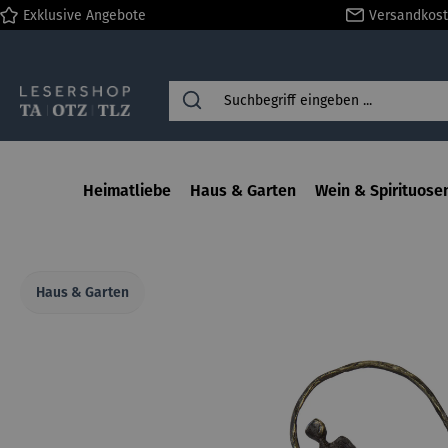
Exklusive Angebote
Versandkost
springen
Zur Hauptnavigation springen
Heimatliebe
Haus & Garten
Wein & Spirituose
Haus & Garten
Bildergalerie überspringen