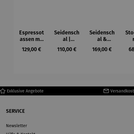
Espressot
Seidensch
Seidensch
Sto
assen mit
al |
al &
Künstlerm
Seerosen
Stockschi
Se
Regulärer Preis:
Regulärer Preis:
Regulärer Preis:
Re
129,00 €
110,00 €
169,00 €
68
otiven im
– Claude
rm Set |
– 
4er-Set -
Monet
"Seerosen
M
Paul Klee
" – Claude
Monet
Exklusive Angebote
Versandkost
SERVICE
Newsletter