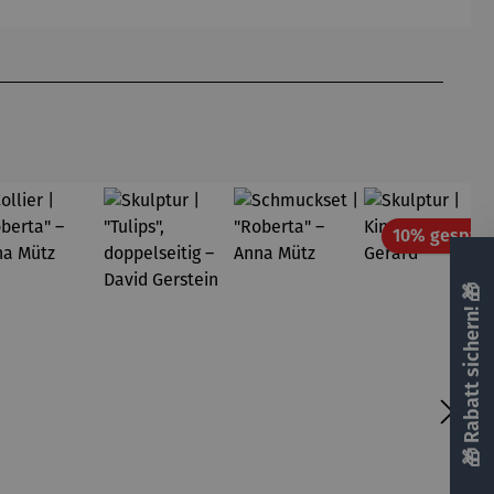
Gardemin
10% gespart
🎁 Rabatt sichern! 🎁