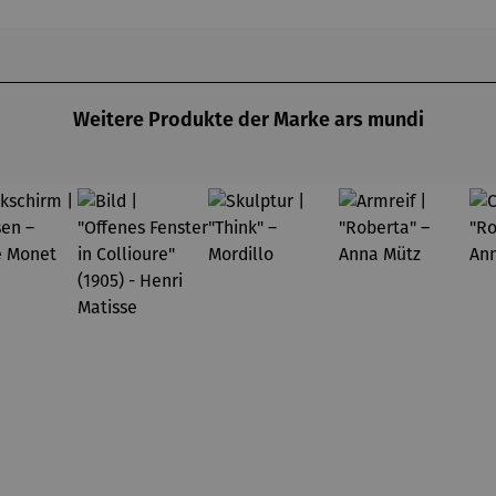
chael
Pfannsch
ts à
annsch
midt
Argenteuil
midt
(1873) -
Claude
Monet
Weitere Produkte der Marke ars mundi