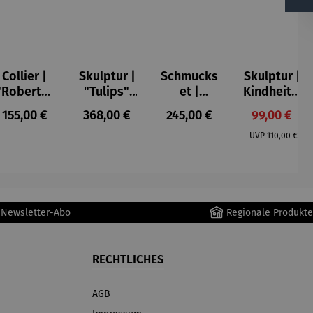
Collier |
Skulptur |
Schmucks
Skulptur |
"Roberta"
"Tulips",
et |
Kindheit –
– Anna
doppelsei
"Roberta"
Gerard
s:
Regulärer Preis:
Regulärer Preis:
Regulärer Preis:
Verkaufspr
155,00 €
368,00 €
245,00 €
99,00 €
Mütz
tig – David
– Anna
Regulärer Pr
Gerstein
Mütz
UVP
110,00 €
r Newsletter-Abo
Regionale Produkte
RECHTLICHES
AGB