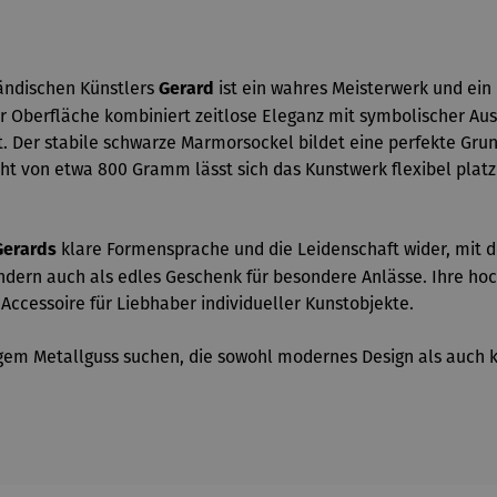
ändischen Künstlers
ist ein wahres Meisterwerk und ein 
Gerard
 Oberfläche kombiniert zeitlose Eleganz mit symbolischer Ausdr
Der stabile schwarze Marmorsockel bildet eine perfekte Grundl
icht von etwa 800 Gramm lässt sich das Kunstwerk flexibel platz
klare Formensprache und die Leidenschaft wider, mit der
Gerards
ondern auch als edles Geschenk für besondere Anlässe. Ihre ho
ccessoire für Liebhaber individueller Kunstobjekte.
igem Metallguss suchen, die sowohl modernes Design als auch kün