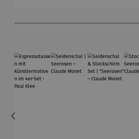
out |
Pfannsch
Mi
Zeche
midt
Pf
Produktgalerie überspringen
Zollverein
- SAXA
Gold
Edition
Wortmale
rei