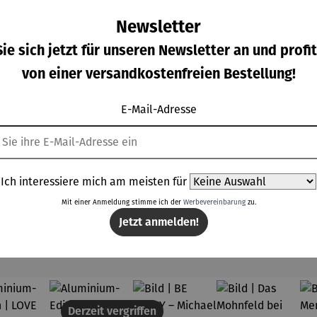
Newsletter
ie sich jetzt für unseren Newsletter an und profit
von einer versandkostenfreien Bestellung!
minium
Aluminium
Bild | BE
Gemälde
ition |
-Edition |
HAPPY –
Set |
E-Mail-Adresse
s Hard
LOVE OF
Michael
Jahreszeit
ulärer Preis:
Regulärer Preis:
Regulärer Preis:
Regulärer Prei
8,00 €
288,00 €
298,00 €
568,00 €
Be Rich
MY LIFE
Pfannsch
en-Zyklus
25) –
(2025) –
midt
– Edvard
chael
Michael
Munch
annsch
Pfannsch
Ich interessiere mich am meisten für
midt
midt
Mit einer Anmeldung stimme ich der
Werbevereinbarung
zu.
Jetzt anmelden!
Topseller der Kategorie Kunst
Derzeit vergriffen