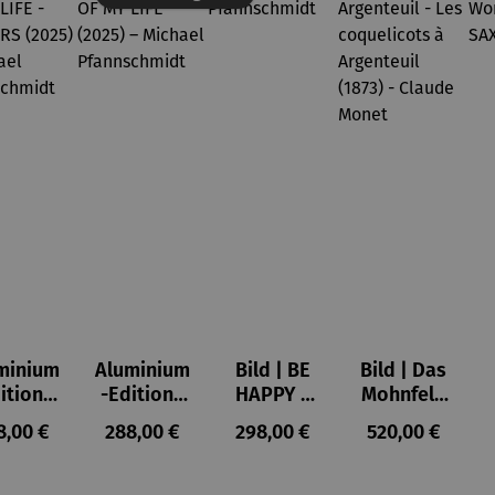
minium
Aluminium
Bild | BE
Bild | Das
ition |
-Edition |
HAPPY –
Mohnfeld
VE OF
LOVE OF
Michael
bei
ulärer Preis:
Regulärer Preis:
Regulärer Preis:
Regulärer Prei
8,00 €
288,00 €
298,00 €
520,00 €
LIFE -
MY LIFE
Pfannsch
Argenteuil
OWERS
(2025) –
midt
- Les
025) –
Michael
coquelico