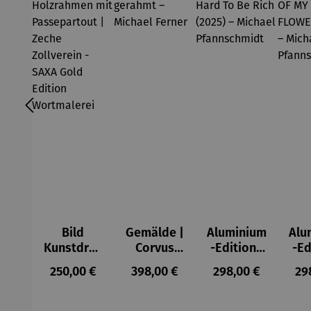
Bild
Gemälde |
Aluminium
Alu
Kunstdruc
Corvus
-Edition |
-Ed
k im
Libri,
It’s Hard
LO
Regulärer Preis:
Regulärer Preis:
Regulärer Preis:
Reg
250,00 €
398,00 €
298,00 €
29
Holzrahm
gerahmt –
To Be Rich
MY 
en mit
Michael
(2025) –
FL
Passepart
Ferner
Michael
(2