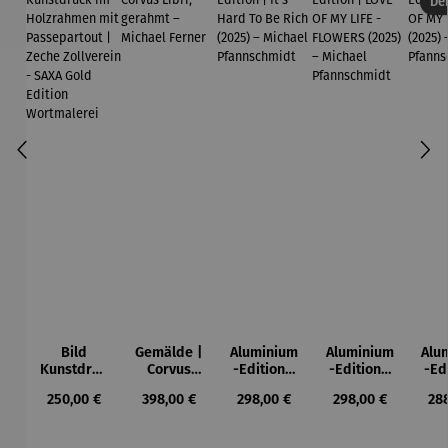
Der
Bild
Gemälde |
Aluminium
Aluminium
Alu
Kunstdruc
Corvus
-Edition |
-Edition |
-Ed
k im
Libri,
It’s Hard
LOVE OF
LO
Regulärer Preis:
Regulärer Preis:
Regulärer Preis:
Regulärer Preis:
Reg
250,00 €
398,00 €
298,00 €
298,00 €
28
Holzrahm
gerahmt –
To Be Rich
MY LIFE -
MY
en mit
Michael
(2025) –
FLOWERS
(2
Passepart
Ferner
Michael
(2025) –
Mi