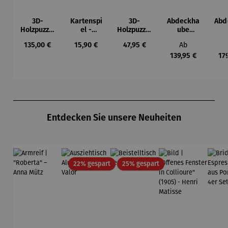
3D-
Kartenspi
3D-
Abdeckha
Abd
Holzpuzzle
el -
Holzpuzzle
ube
- Set
Mahlzeit
Eulen-
Wohnwag
Woh
Regulärer Preis:
Regulärer Preis:
Regulärer Preis:
Regulärer Prei
135,00 €
15,90 €
47,95 €
Ab
Weltkarte
Pendeluhr
en
139,95 €
17
Produktgalerie überspringen
Entdecken Sie unsere Neuheiten
Rabatt
Rabatt
22% gespart
25% gespart