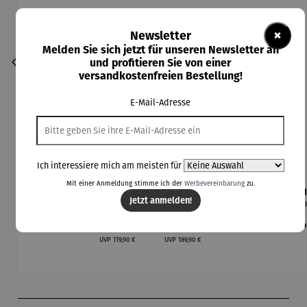
×
Newsletter
Melden Sie sich jetzt für unseren Newsletter an
und profitieren Sie von einer
versandkostenfreien Bestellung!
E-Mail-Adresse
Ich interessiere mich am meisten für
Mit einer Anmeldung stimme ich der
Werbevereinbarung
zu.
Entdecker
Gartenlieg
Gartenlieg
Gartentas
Gar
Jetzt anmelden!
rucksack
e für
e für
che mit
kze
Discover
Kinder
Kinder - 2
Gartenwer
Regulärer Preis:
Verkaufspreis:
Verkaufspreis:
Regulärer Preis:
Re
59,99 €
94,90 €
139,90 €
21,99 €
54
Sitzer
kzeug
Sch
Regulärer Preis:
Regulärer Preis:
„Tiny
UVP
119,90 €
UVP
189,90 €
Garden“
Produktgalerie überspringen