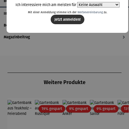
Beschreibung
Ich interessiere mich am meisten für
Mit einer Anmeldung stimme ich der
Werbevereinbarung
zu.
Informationen zum Hersteller
Jetzt anmelden!
Bewertungen
Magazinbeitrag
Produktgalerie überspringen
Weitere Produkte
Rabatt
Rabatt
Rabatt
19% gespart
9% gespart
9% gespart
13