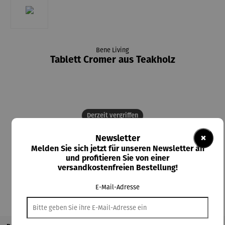
Bene Living
Tablett Cromer aus Teakholz
Derzeit vergriffen
85,00 €
×
Newsletter
Melden Sie sich jetzt für unseren Newsletter an
Preise inkl. MwSt. zzgl. Versandkosten
und profitieren Sie von einer
versandkostenfreien Bestellung!
Nicht mehr verfügbar
E-Mail-Adresse