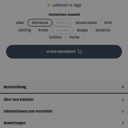
Lieferzeit 14 Tage
auswählen
Sternzeichen-Auswahl
Löwe
Steinbock
Widder
Wassermann
Stier
(Diese Option ist zurzeit nicht verfügbar.)
Zwilling
Krebs
Jungfrau
Waage
Skorpion
(Diese Option ist zurzeit nicht verfügbar.)
Schütze
Fische
In den Warenkorb
Beschreibung
Über den Künstler
Informationen zum Hersteller
Bewertungen