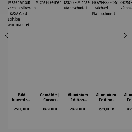
Bild
Gemälde |
Aluminium
Aluminium
Alu
Kunstdruc
Corvus
-Edition |
-Edition |
-Ed
k im
Libri,
It’s Hard
LOVE OF
LO
Regulärer Preis:
Regulärer Preis:
Regulärer Preis:
Regulärer Preis:
Reg
250,00 €
398,00 €
298,00 €
298,00 €
28
Holzrahm
gerahmt –
To Be Rich
MY LIFE -
MY
en mit
Michael
(2025) –
FLOWERS
(2
Passepart
Ferner
Michael
(2025) –
Mi
out |
Pfannsch
Michael
Pfa
Zeche
midt
Pfannsch
m