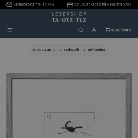
Versandkostenfrei ab 90 €
Exklusiver Rabatt für Newsletter-Abo
alt springen
Warenkorb
Haus & Garten
Wohnwelt
Dekoration
Bildergalerie überspringen