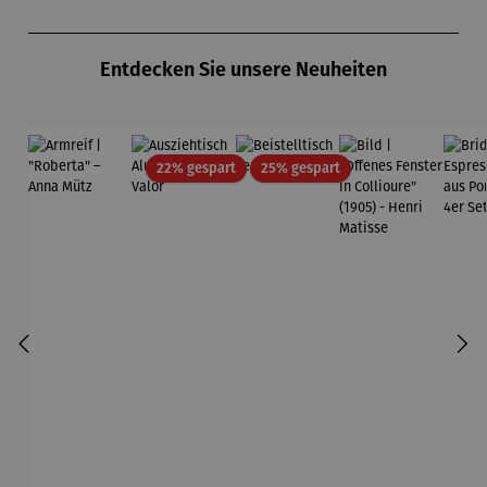
Zollverein
midt
Produktgalerie überspringen
- SAXA
Gold
Entdecken Sie unsere Neuheiten
Edition
Wortmaler
ei
Rabatt
Rabatt
22% gespart
25% gespart