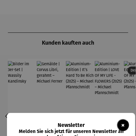
Produktgalerie überspringen
Kunden kauften auch
Der
×
Newsletter
Melden Sie sich jetzt für unseren Newsletter an