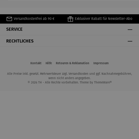
Versandkostenfrei ab 90 €
Exklusiver Rabatt für Newsletter-Abo
SERVICE
RECHTLICHES
Kontakt
Hilfe
Retouren & Reklamation
Impressum
Alle Preise inkl. gesetzl. Mehrwertsteuer zzgl.
Versandkosten
und ggf. Nachnahmegebühren,
wenn nicht anders angegeben.
© 2026 TH - Alle Rechte vorbehalten. Theme by
ThemeWare®