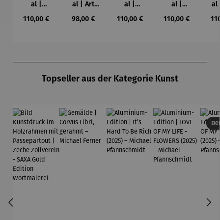
al |
al | Art
al |
al |
al
Farbstudie
Nouveau
Bauerngar
Blaues
K
Regulärer Preis:
Regulärer Preis:
Regulärer Preis:
Regulärer Preis:
Reg
110,00 €
98,00 €
110,00 €
110,00 €
11
Quadrate
ten –
Pferd –
Gu
(1913) –
Gustav
Franz
K
Wassily
Klimt
Marc
Kandinsky
Produktgalerie überspringen
Topseller aus der Kategorie Kunst
Der