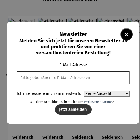
×
Newsletter
Melden Sie sich jetzt für unseren Newsletter an
und profitieren Sie von einer
versandkostenfreien Bestellung!
E-Mail-Adresse
Ich interessiere mich am meisten für
Mit einer Anmeldung stimme ich der
Werbevereinbarung
zu.
Jetzt anmelden!
Seidensch
Seidensch
Seidensch
Seidensch
Sei