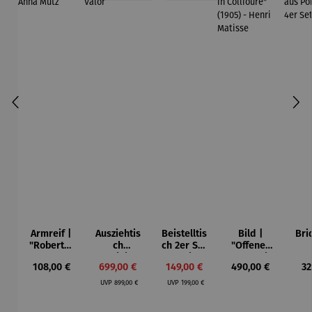
Armreif |
Ausziehtis
Beistelltis
Bild |
Bri
"Roberta"
ch
ch 2er Set
"Offenes
– Anna
Aluminium
– Dalias
Fenster in
Esp
Regulärer Preis:
Verkaufspreis:
Verkaufspreis:
Regulärer Preis:
Re
108,00 €
699,00 €
149,00 €
490,00 €
32
Mütz
– Valor
Collioure"
ech
Regulärer Preis:
Regulärer Preis:
(1905) -
Por
UVP
899,00 €
UVP
199,00 €
Henri
| 4
Matisse