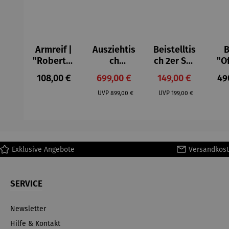
Armreif |
Ausziehtis
Beistelltis
B
"Roberta"
ch
ch 2er Set
"O
– Anna
Aluminium
– Dalias
Fen
Regulärer Preis:
Verkaufspreis:
Verkaufspreis:
Reg
108,00 €
699,00 €
149,00 €
49
Mütz
– Valor
Col
Regulärer Preis:
Regulärer Preis:
(1
UVP
899,00 €
UVP
199,00 €
H
Ma
Exklusive Angebote
Versandkost
SERVICE
Newsletter
Hilfe & Kontakt