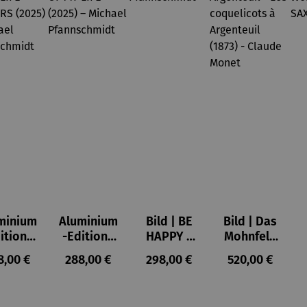
minium
Aluminium
Bild | BE
Bild | Das
ition |
-Edition |
HAPPY –
Mohnfeld
VE OF
LOVE OF
Michael
bei
ulärer Preis:
Regulärer Preis:
Regulärer Preis:
Regulärer Prei
8,00 €
288,00 €
298,00 €
520,00 €
LIFE -
MY LIFE
Pfannsch
Argenteuil
OWERS
(2025) –
midt
- Les
025) –
Michael
coquelico