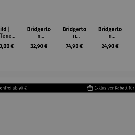
ild |
Bridgerto
Bridgerto
Bridgerto
ffenes
n
n
n
ster in
Espresso
Espressot
Zuckerdo
ulärer Preis:
Regulärer Preis:
Regulärer Preis:
Regulärer Prei
0,00 €
32,90 €
74,90 €
24,90 €
lioure"
becher
assen Set
se aus
905) -
aus
| 4 Tassen
Porzellan
enri
Porzellan
&
tisse
| 4er Set
Untertass
en mit
Metallges
enfrei ab 90 €
Exklusiver Rabatt fü
tell