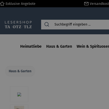
Exklusive Angebote
Versandkost
springen
Zur Hauptnavigation springen
Heimatliebe
Haus & Garten
Wein & Spirituose
Haus & Garten
Bildergalerie überspringen