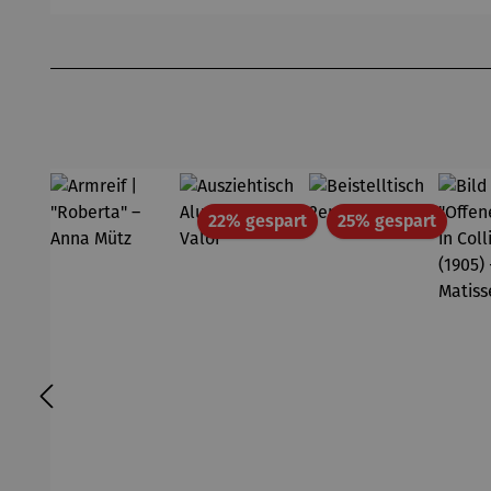
out |
Pfannsch
Mi
Zeche
midt
Pf
Produktgalerie überspringen
Zollverein
- SAXA
Gold
Edition
Wortmale
rei
Rabatt
Rabatt
22% gespart
25% gespart