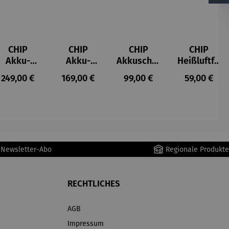
CHIP
CHIP
CHIP
CHIP
Akku-
Akku-
Akkuschra
Heißluftfri
Staubsau
Staubsau
uber
tteuse
s:
Regulärer Preis:
Regulärer Preis:
Regulärer Preis:
Regulärer P
249,00 €
169,00 €
99,00 €
59,00 €
ger
ger DS02
AutoClean
r Newsletter-Abo
Regionale Produkte
RECHTLICHES
AGB
Impressum