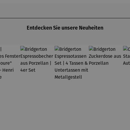
chael
Pfannsch
ts à
annsch
midt
Argenteuil
midt
(1873) -
Claude
Monet
Entdecken Sie unsere Neuheiten