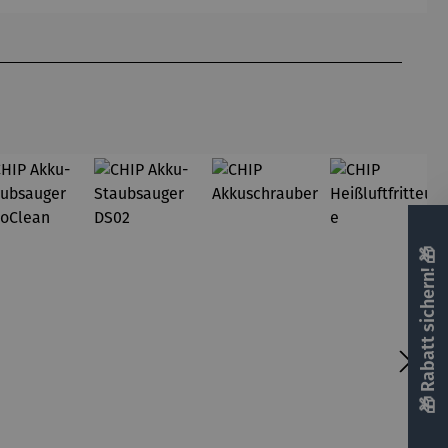
Gardemin
🎁 Rabatt sichern! 🎁