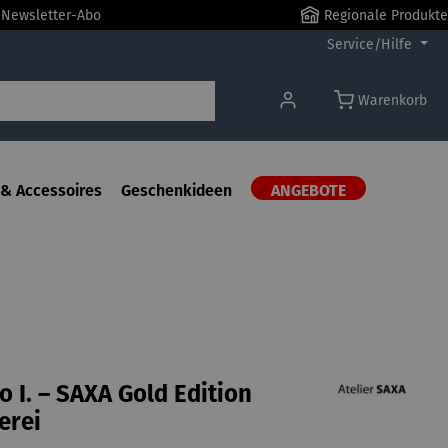
r Newsletter-Abo
Regionale Produkte
Service/Hilfe
Warenkorb
& Accessoires
Geschenkideen
ANGEBOTE
o I. – SAXA Gold Edition
erei