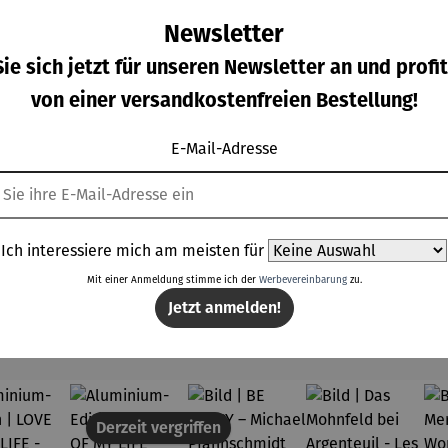
Newsletter
ie sich jetzt für unseren Newsletter an und profit
von einer versandkostenfreien Bestellung!
ild |
Bild | Herz
Bild | Jim
Bild |
eddie
und Liebe
Morrison -
Joseph
cury -
-
Wortmale
Beuys -
E-Mail-Adresse
gulärer Preis:
Verkaufspreis:
Regulärer Preis:
Regulärer Prei
0,00 €
189,00 €
210,00 €
210,00 €
rtmale
Wortmale
rei SAXA
Wortmale
Regulärer Preis:
i SAXA
rei SAXA
Edition
rei SAXA
UVP
210,00 €
ition
Edition
Edition
Ich interessiere mich am meisten für
Mit einer Anmeldung stimme ich der
Werbevereinbarung
zu.
Jetzt anmelden!
Topseller aus der Kategorie Kunst
Derzeit vergriffen