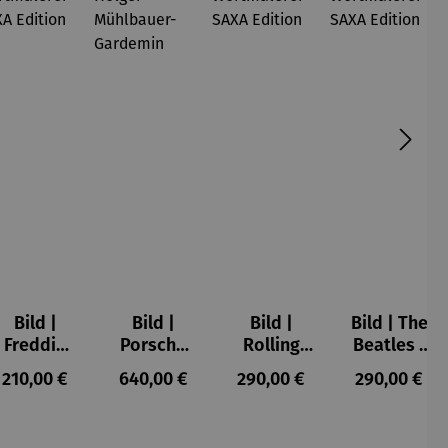
Bild |
Bild |
Bild |
Bild | The
Freddie
Porsche
Rolling
Beatles -
Mercury -
911 (2023)
Stones -
Wortmale
s:
Regulärer Preis:
Regulärer Preis:
Regulärer Preis:
Regulärer P
210,00 €
640,00 €
290,00 €
290,00 €
Wortmale
– Holger
Wortmale
rei SAXA
rei SAXA
Mühlbauer
rei SAXA
Edition
Edition
-
Edition