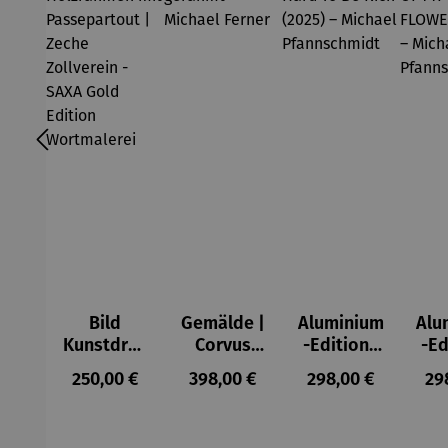
Bild
Gemälde |
Aluminium
Alu
Kunstdruc
Corvus
-Edition |
-Ed
k im
Libri,
It’s Hard
LO
Regulärer Preis:
Regulärer Preis:
Regulärer Preis:
Reg
250,00 €
398,00 €
298,00 €
29
Holzrahm
gerahmt –
To Be Rich
MY 
en mit
Michael
(2025) –
FL
Passepart
Ferner
Michael
(2