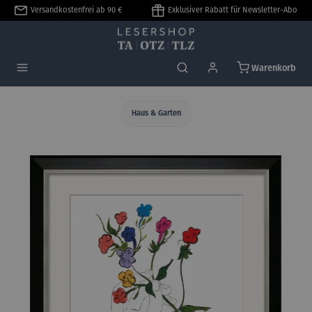
Versandkostenfrei ab 90 €
Exklusiver Rabatt für Newsletter-Abo
alt springen
Warenkorb
Haus & Garten
Bildergalerie überspringen