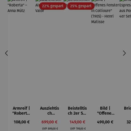
Rabatt
Rabatt
22% gespart
25% gespart
Armreif |
Ausziehtis
Beistelltis
Bild |
Bri
"Roberta"
ch
ch 2er Set
"Offenes
– Anna
Aluminium
– Dalias
Fenster in
Esp
Regulärer Preis:
Verkaufspreis:
Verkaufspreis:
Regulärer Preis:
Re
108,00 €
699,00 €
149,00 €
490,00 €
32
Mütz
– Valor
Collioure"
ech
Regulärer Preis:
Regulärer Preis:
(1905) -
Por
UVP
899,00 €
UVP
199,00 €