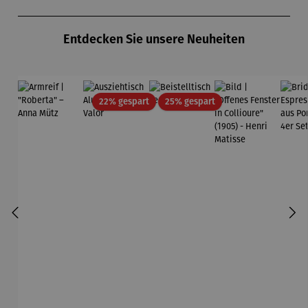
Zollverein
midt
Produktgalerie überspringen
- SAXA
Gold
Entdecken Sie unsere Neuheiten
Edition
Wortmaler
ei
Rabatt
Rabatt
22% gespart
25% gespart