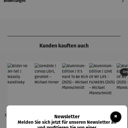
Bewertungen
Produktgalerie überspringen
Kunden kauften auch
Der
×
Newsletter
Melden Sie sich jetzt für unseren Newsletter an
und profitieren Sie von einer