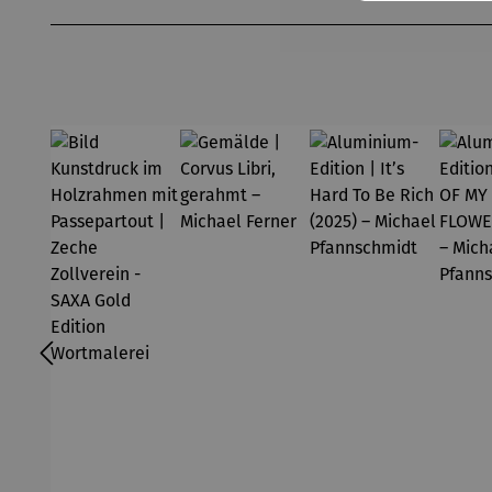
Produktgalerie überspringen
midt
Pf