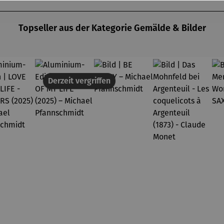
annsch
midt
midt
midt
Topseller aus der Kategorie Gemälde & Bilder
Derzeit vergriffen