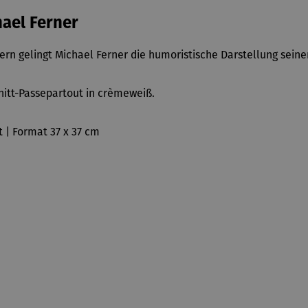
ael Ferner
ern gelingt Michael Ferner die humoristische Darstellung sein
itt-Passepartout in crèmeweiß.
t | Format 37 x 37 cm