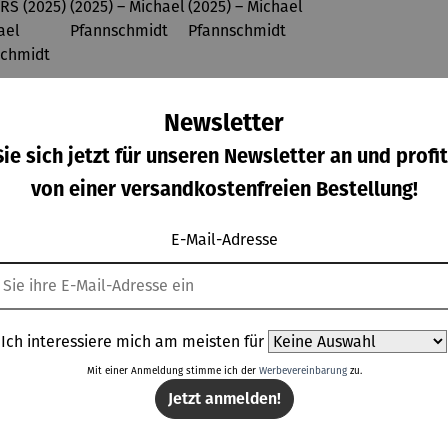
Newsletter
ie sich jetzt für unseren Newsletter an und profit
von einer versandkostenfreien Bestellung!
E-Mail-Adresse
minium
Aluminium
Aluminium
Bild |
ition |
-Edition |
-Edition |
Buddha
Ich interessiere mich am meisten für
VE OF
LOVE OF
LOVE OF
ulärer Preis:
Regulärer Preis:
Regulärer Preis:
Regulärer Prei
8,00 €
288,00 €
298,00 €
159,00 €
LIFE -
Mit einer Anmeldung stimme ich der
MY LIFE
MY LIFE
Werbevereinbarung
zu.
OWERS
(2025) –
(2025) –
Jetzt anmelden!
025) –
Michael
Michael
chael
Pfannsch
Pfannsch