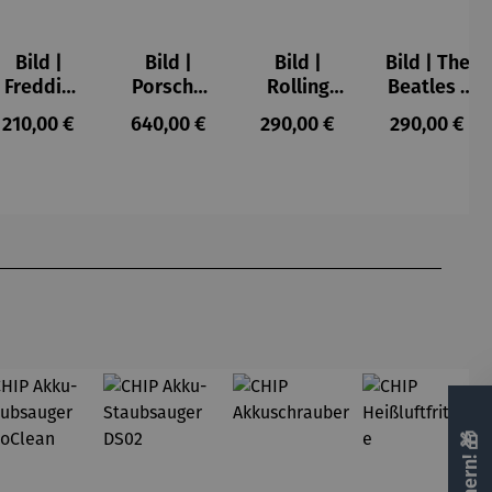
Bild |
Bild |
Bild |
Bild | The
Freddie
Porsche
Rolling
Beatles -
Mercury -
911 (2023)
Stones -
Wortmale
s:
Regulärer Preis:
Regulärer Preis:
Regulärer Preis:
Regulärer P
210,00 €
640,00 €
290,00 €
290,00 €
Wortmale
– Holger
Wortmale
rei SAXA
rei SAXA
Mühlbauer
rei SAXA
Edition
Edition
-
Edition
Gardemin