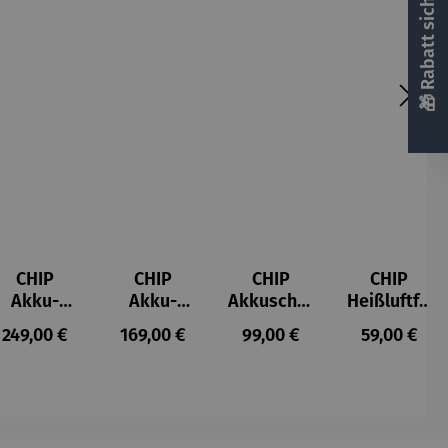
🎁 Rabatt sichern! 🎁
CHIP
CHIP
CHIP
CHIP
Akku-
Akku-
Akkuschra
Heißluftfri
Staubsau
Staubsau
uber
tteuse
s:
Regulärer Preis:
Regulärer Preis:
Regulärer Preis:
Regulärer P
249,00 €
169,00 €
99,00 €
59,00 €
ger
ger DS02
AutoClean