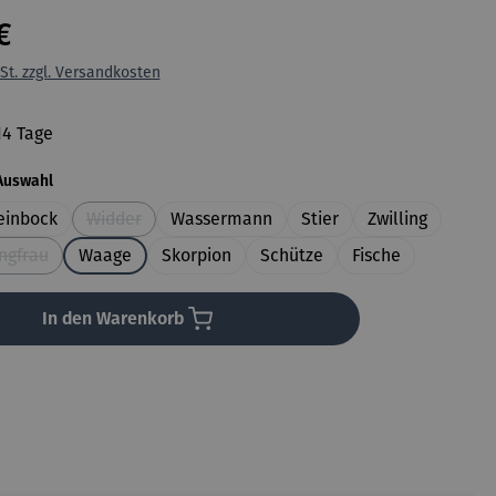
€
St. zzgl. Versandkosten
14 Tage
auswählen
Auswahl
einbock
Widder
Wassermann
Stier
Zwilling
(Diese Option ist zurzeit nicht verfügbar.)
ngfrau
Waage
Skorpion
Schütze
Fische
(Diese Option ist zurzeit nicht verfügbar.)
In den Warenkorb