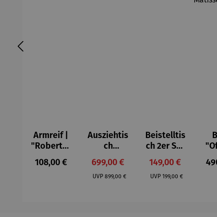
Armreif |
Ausziehtis
Beistelltis
B
"Roberta"
ch
ch 2er Set
"O
– Anna
Aluminium
– Dalias
Fen
Regulärer Preis:
Verkaufspreis:
Verkaufspreis:
Reg
108,00 €
699,00 €
149,00 €
49
Mütz
– Valor
Col
Regulärer Preis:
Regulärer Preis:
(1
UVP
899,00 €
UVP
199,00 €
H
Ma