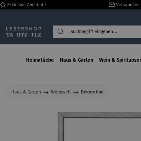
Exklusive Angebote
Versandkost
springen
Zur Hauptnavigation springen
Heimatliebe
Haus & Garten
Wein & Spirituose
Haus & Garten
Wohnwelt
Dekoration
Bildergalerie überspringen