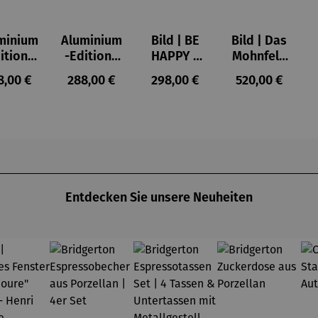
minium
Aluminium
Bild | BE
Bild | Das
ition |
-Edition |
HAPPY –
Mohnfeld
VE OF
LOVE OF
Michael
bei
ulärer Preis:
Regulärer Preis:
Regulärer Preis:
Regulärer Prei
8,00 €
288,00 €
298,00 €
520,00 €
LIFE -
MY LIFE
Pfannsch
Argenteuil
OWERS
(2025) –
midt
- Les
025) –
Michael
coquelico
chael
Pfannsch
ts à
annsch
midt
Argenteuil
midt
(1873) -
Claude
Monet
Entdecken Sie unsere Neuheiten