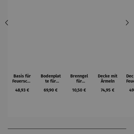
Basis für
Bodenplat
Brenngel
Decke mit
Dec
Feuerscha
te für
für
Ärmeln
Feu
len rund -
Feuerkorb
Gelfeuerst
l
Regulärer Preis:
Regulärer Preis:
Regulärer Preis:
Regulärer Preis:
Re
48,93 €
69,90 €
10,50 €
74,95 €
49
Ø 80 cm
rund Ø 70
elle -
Ran
cm
FUOCO
61
Produktgalerie überspringen