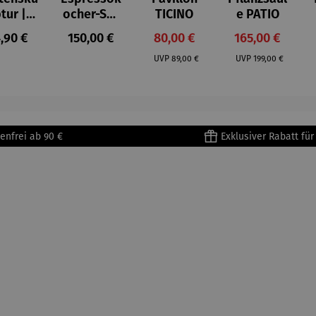
ptur |
ocher-Set
TICINO
e PATIO
ststei
7-tlg. |
gulärer Preis:
Regulärer Preis:
Verkaufspreis:
Verkaufspreis:
,90 €
150,00 €
80,00 €
165,00 €
 Prinz
Limited
Regulärer Preis:
Regulärer Preis:
iend –
Edition
UVP
89,00 €
UVP
199,00 €
ntoine
Bialetti &
Saint-
The North
upéry
Face
enfrei ab 90 €
Exklusiver Rabatt fü