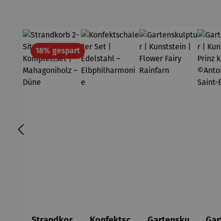
Rabatt
18% gespart
Strandkor
Konfektsc
Gartensku
Gar