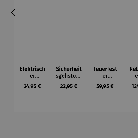
Elektrisch
Sicherheit
Feuerfest
Ret
er
sgehstock
er
e
Handwär
faltbar –
Dokument
Flu
Regulärer Preis:
Regulärer Preis:
Regulärer Preis:
Re
24,95 €
22,95 €
59,95 €
12
mer
Be Safe
en-
er 
Organizer
Alu
mit
Zahlensch
Tri
loss
n 
Produktgalerie überspringen