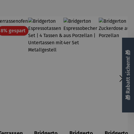
att
Rabatt
8% gespart
🎁 Rabatt sichern! 🎁
Terrassen
Bridgerto
Bridgerto
Bridgerto