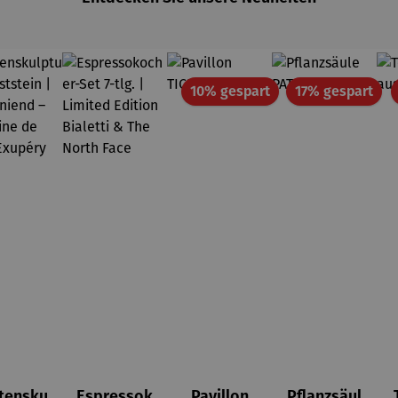
Rabatt
Rab
10% gespart
17% gespart
tensku
Espressok
Pavillon
Pflanzsäul