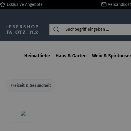
Exklusive Angebote
Versandkost
springen
Zur Hauptnavigation springen
Heimatliebe
Haus & Garten
Wein & Spirituose
Freizeit & Gesundheit
Bildergalerie überspringen