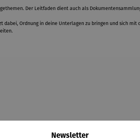
sorgethemen.
Der Leitfaden dient auch als Dokumentensammlun
zt dabei, Ordnung in deine Unterlagen zu bringen und sich mi
eiten.
Newsletter