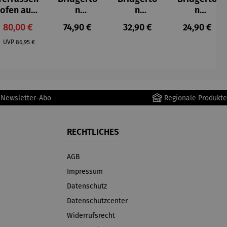
ofen aus
n
n
n
Gusseisen
Espressot
Espresso
Zuckerdo
Verkaufspreis:
Regulärer Preis:
Regulärer Preis:
Regulärer P
80,00 €
74,90 €
32,90 €
24,90 €
assen Set
becher
se aus
Regulärer Preis:
| 4 Tassen
aus
Porzellan
UVP
86,95 €
&
Porzellan
Untertass
| 4er Set
en mit
Metallges
r Newsletter-Abo
Regionale Produkte
tell
RECHTLICHES
AGB
Impressum
Datenschutz
Datenschutzcenter
Widerrufsrecht