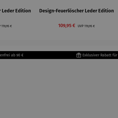
 Leder Edition
Design-Feuerlöscher Leder Edition
is:
Verkaufspreis:
Regulärer Preis:
109,95 €
Regulärer Preis:
P
119,95 €
UVP
119,95 €
enfrei ab 90 €
Exklusiver Rabatt fü