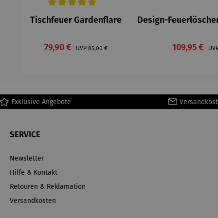
Durchschnittliche Bewertung von 5 von 5 Sternen
Tischfeuer Gardenflare
Design-Feuerlöscher
Verkaufspreis:
Verkaufspre
79,90 €
Regulärer Preis:
109,95 €
UVP
85,00 €
UV
Exklusive Angebote
Versandkost
SERVICE
Newsletter
Hilfe & Kontakt
Retouren & Reklamation
Versandkosten