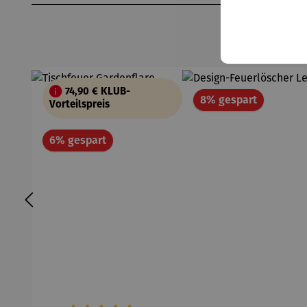
74,90 €
KLUB-
Rabatt
8% gespart
Vorteilspreis
Rabatt
6% gespart