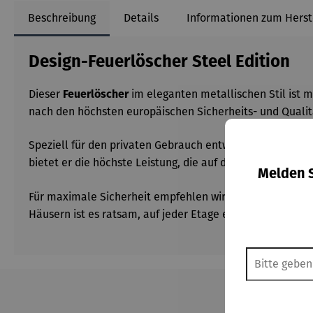
Beschreibung
Details
Informationen zum Herst
Design-Feuerlöscher Steel Edition
Dieser
im eleganten metallischen Stil ist 
Feuerlöscher
nach den höchsten europäischen Sicherheits- und Qualitä
Speziell für den privaten Gebrauch entwickelt, eignet si
bietet er die höchste Leistung, die auf dem Markt für
2-k
Melden S
Für maximale Sicherheit empfehlen wir, den
Feuerlösche
Häusern ist es ratsam, auf jeder Etage einen
Feuerlösch
Produktgalerie überspringen