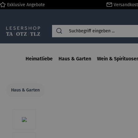
Exklusive Angebote
Versandkost
springen
Zur Hauptnavigation springen
Heimatliebe
Haus & Garten
Wein & Spirituose
Haus & Garten
Bildergalerie überspringen