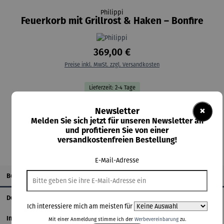
Philippi
Feuerkorb mit Grillrost & Haken – Bonfire
369,00 €
Preise inkl. MwSt. zzgl. Versandkosten
Lieferzeit: 2-4 Tage
×
Newsletter
In den Warenkorb
Melden Sie sich jetzt für unseren Newsletter an
und profitieren Sie von einer
versandkostenfreien Bestellung!
E-Mail-Adresse
Beschreibung
Details
Ich interessiere mich am meisten für
Informationen zum Hersteller
Mit einer Anmeldung stimme ich der
Werbevereinbarung
zu.