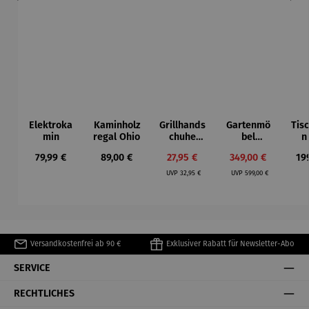
Elektroka
Kaminholz
Grillhands
Gartenmö
Tis
min
regal Ohio
chuhe
bel
n
BBQ -
Lounge
Regulärer Preis:
Regulärer Preis:
Verkaufspreis:
Verkaufspreis:
Reg
79,99 €
89,00 €
27,95 €
349,00 €
19
Veloursle
Set aus
Regulärer Preis:
Regulärer Preis:
der
Eukalyptu
UVP
32,95 €
UVP
599,00 €
s - Noja
Versandkostenfrei ab 90 €
Exklusiver Rabatt für Newsletter-Abo
SERVICE
RECHTLICHES