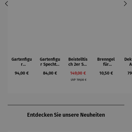
Gartenfigu
Gartenfigu
Beistelltis
Brenngel
Dek
r
r Specht -
ch 2er Set
für
A
Buntspech
Wilson
– Dalias
Gelfeuerst
Regulärer Preis:
Regulärer Preis:
Verkaufspreis:
Regulärer Preis:
Re
94,00 €
84,00 €
149,00 €
10,50 €
79
t Vogel -
Bhire
elle -
Regulärer Preis:
Wilson
FUOCO
UVP
199,00 €
Bhire
Produktgalerie überspringen
Entdecken Sie unsere Neuheiten