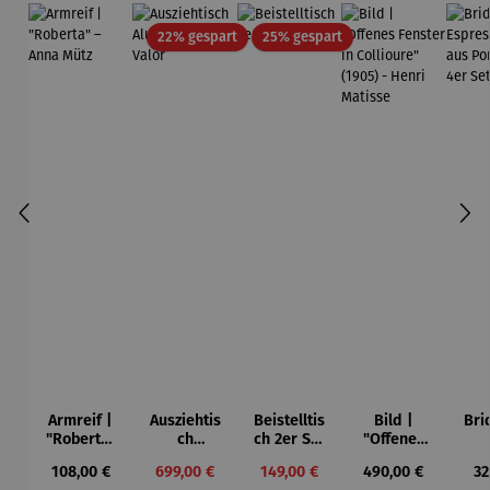
Rabatt
Rabatt
22% gespart
25% gespart
Armreif |
Ausziehtis
Beistelltis
Bild |
Bri
"Roberta"
ch
ch 2er Set
"Offenes
– Anna
Aluminium
– Dalias
Fenster in
Esp
Regulärer Preis:
Verkaufspreis:
Verkaufspreis:
Regulärer Preis:
Re
108,00 €
699,00 €
149,00 €
490,00 €
32
Mütz
– Valor
Collioure"
ech