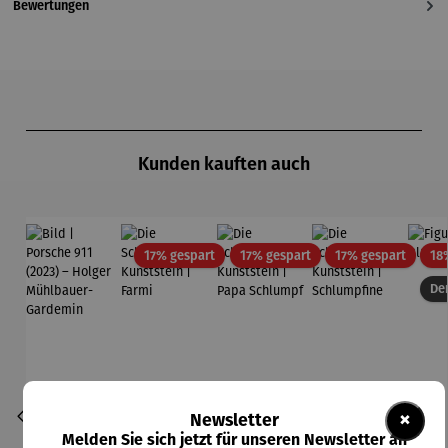
Bewertungen
Produktgalerie überspringen
Kunden kauften auch
Rabatt
Rabatt
Rabatt
17% gespart
17% gespart
17% gespart
18
Der
×
Newsletter
Melden Sie sich jetzt für unseren Newsletter an