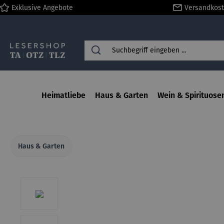
Exklusive Angebote
Versandkost
springen
Zur Hauptnavigation springen
Heimatliebe
Haus & Garten
Wein & Spirituose
Haus & Garten
Bildergalerie überspringen