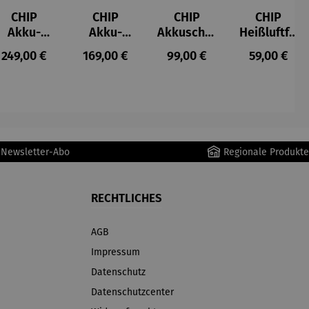
CHIP
CHIP
CHIP
CHIP
Akku-
Akku-
Akkuschra
Heißluftfri
Staubsau
Staubsau
uber
tteuse
s:
Regulärer Preis:
Regulärer Preis:
Regulärer Preis:
Regulärer P
249,00 €
169,00 €
99,00 €
59,00 €
ger
ger DS02
AutoClean
r Newsletter-Abo
Regionale Produkte
RECHTLICHES
AGB
Impressum
Datenschutz
Datenschutzcenter