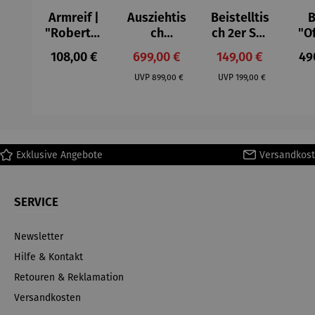
Armreif |
Ausziehtis
Beistelltis
B
"Roberta"
ch
ch 2er Set
"O
– Anna
Aluminium
– Dalias
Fen
Regulärer Preis:
Verkaufspreis:
Verkaufspreis:
Reg
108,00 €
699,00 €
149,00 €
49
Mütz
– Valor
Col
Regulärer Preis:
Regulärer Preis:
(1
UVP
899,00 €
UVP
199,00 €
H
Ma
Exklusive Angebote
Versandkost
SERVICE
Newsletter
Hilfe & Kontakt
Retouren & Reklamation
Versandkosten