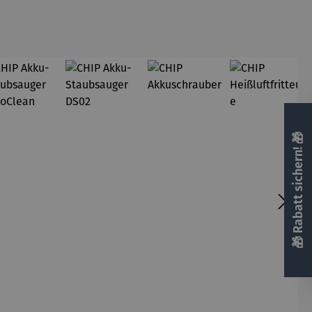
🎁 Rabatt sichern! 🎁