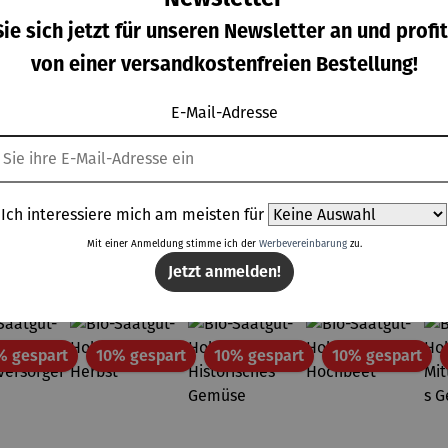
telltis
Beistelltis
Kommode
Sideboard
ie sich jetzt für unseren Newsletter an und profit
JASPAL
ch KALA
DESNA
MALA
von einer versandkostenfreien Bestellung!
gulärer Preis:
Regulärer Preis:
Regulärer Preis:
Regulärer Prei
,95 €
99,95 €
729,95 €
849,00 €
E-Mail-Adresse
Ich interessiere mich am meisten für
Mit einer Anmeldung stimme ich der
Werbevereinbarung
zu.
Topseller der Kategorie Gartenzubehör
Jetzt anmelden!
Rabatt
Rabatt
Rabatt
Rab
% gespart
10% gespart
10% gespart
10% gespart