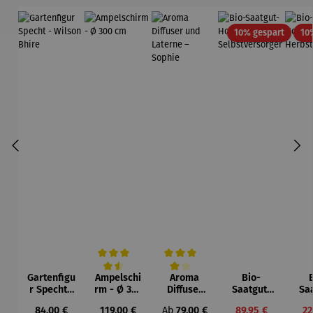
Rabatt
10% gespart
10
Gartenfigu
Ampelschi
Aroma
Bio-
Durchschnittliche Bewertung von 4.5 von 5 Sternen
Durchschnittliche Bewertung von 4 vo
r Specht -
rm - Ø 300
Diffuser
Saatgut-
Sa
Wilson
cm
und
Holzbox L
Hol
Regulärer Preis:
Regulärer Preis:
Regulärer Preis:
Verkaufspreis:
Ve
84,00 €
119,00 €
Ab
79,00 €
89,95 €
22