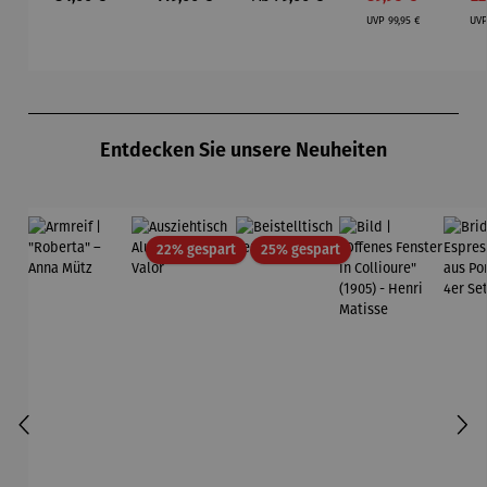
Bhire
Laterne –
-
- 
Regulärer Preis:
Sophie
Selbstvers
UVP
99,95 €
UV
orger
Produktgalerie überspringen
Entdecken Sie unsere Neuheiten
Rabatt
Rabatt
22% gespart
25% gespart