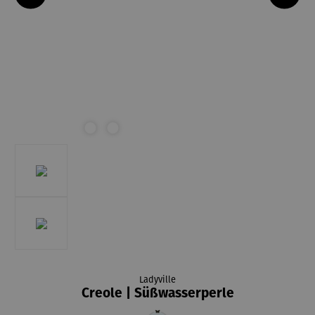
Ladyville
Creole | Süßwasserperle