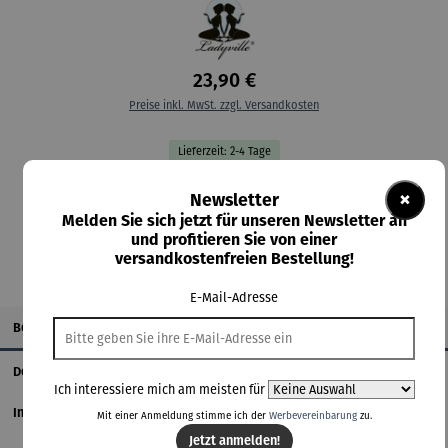
23,90 €
Preise inkl. MwSt. zzgl. Versandkosten
Lieferzeit: 2-4 Tage
×
Newsletter
In den Warenkorb
Melden Sie sich jetzt für unseren Newsletter an
und profitieren Sie von einer
versandkostenfreien Bestellung!
E-Mail-Adresse
Beschreibung
Details
Ich interessiere mich am meisten für
Informationen zum Hersteller
Mit einer Anmeldung stimme ich der
Werbevereinbarung
zu.
Jetzt anmelden!