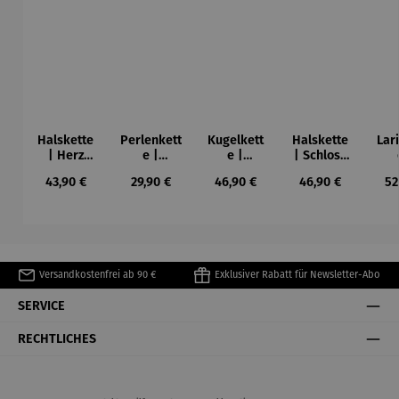
Halskette
Perlenkett
Kugelkett
Halskette
Lar
| Herz
e |
e |
| Schloss
Madonna
Paperclip
Edelstahl
Schlüssel
La
Regulärer Preis:
Regulärer Preis:
Regulärer Preis:
Regulärer Preis:
Re
43,90 €
29,90 €
46,90 €
46,90 €
52
& Perlen
S
Versandkostenfrei ab 90 €
Exklusiver Rabatt für Newsletter-Abo
SERVICE
RECHTLICHES