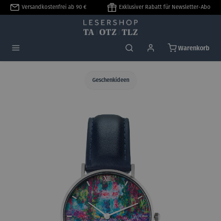
Versandkostenfrei ab 90 €
Exklusiver Rabatt für Newsletter-Abo
alt springen
Warenkorb
Geschenkideen
Bildergalerie überspringen