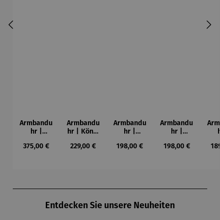
Armbandu
Armbandu
Armbandu
Armbandu
Arm
hr |
hr | König
hr |
hr |
Chronogra
der Türme
Kreise in
Künstler
Led
Regulärer Preis:
Regulärer Preis:
Regulärer Preis:
Regulärer Preis:
Reg
375,00 €
229,00 €
198,00 €
198,00 €
18
ph –
-
einem
Mondrian
ba
Flieger
Friedensr
Kreis –
– Tableau
L
eich
Künstler
Nr. IV
Hundertw
Wassily
asser
Kandinsky
Produktgalerie überspringen
Entdecken Sie unsere Neuheiten