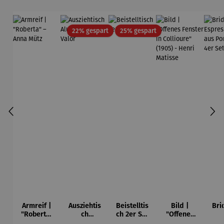
Rabatt
Rabatt
22% gespart
25% gespart
Armreif |
Ausziehtis
Beistelltis
Bild |
Bri
"Roberta"
ch
ch 2er Set
"Offenes
– Anna
Aluminium
– Dalias
Fenster in
Esp