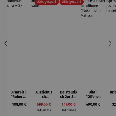
Rabatt
Rabatt
22% gespart
25% gespart
Armreif |
Ausziehtis
Beistelltis
Bild |
Bri
"Roberta"
ch
ch 2er Set
"Offenes
– Anna
Aluminium
– Dalias
Fenster in
Esp
Regulärer Preis:
Verkaufspreis:
Verkaufspreis:
Regulärer Preis:
Re
108,00 €
699,00 €
149,00 €
490,00 €
32
Mütz
– Valor
Collioure"
ech
Regulärer Preis:
Regulärer Preis:
(1905) -
Por
UVP
899,00 €
UVP
199,00 €
Henri
| 4