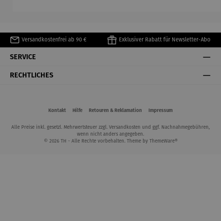
Matisse
Versandkostenfrei ab 90 €
Exklusiver Rabatt für Newsletter-Abo
SERVICE
RECHTLICHES
Kontakt
Hilfe
Retouren & Reklamation
Impressum
Alle Preise inkl. gesetzl. Mehrwertsteuer zzgl.
Versandkosten
und ggf. Nachnahmegebühren,
wenn nicht anders angegeben.
© 2026 TH - Alle Rechte vorbehalten. Theme by
ThemeWare®