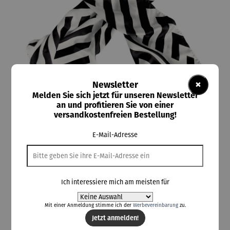
×
Newsletter
Melden Sie sich jetzt für unseren Newsletter
an und profitieren Sie von einer
versandkostenfreien Bestellung!
ars mundi
E-Mail-Adresse
Seidenschal | Art Nouveau
Ich interessiere mich am meisten für
98,00 €
Mit einer Anmeldung stimme ich der
Werbevereinbarung
zu.
Preise inkl. MwSt. zzgl. Versandkosten
Jetzt anmelden!