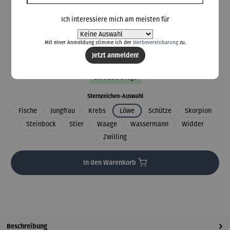
Ich interessiere mich am meisten für
79,00 €
Mit einer Anmeldung stimme ich der
Werbevereinbarung
zu.
Preise inkl. MwSt. zzgl. Versandkosten
Jetzt anmelden!
Lieferzeit: 5 Tage
auswählen
Sternzeichen-Auswahl
Fische
Jungfrau
Krebs
Löwe
Schütze
Skorpion
Steinbock
Stier
Waage
Wassermann
Widder
Zwilling
In den Warenkorb
Beschreibung