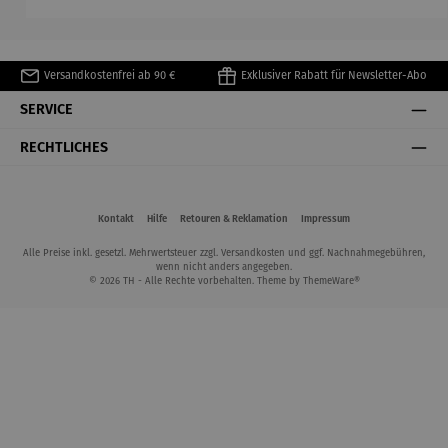
Matisse
Versandkostenfrei ab 90 €
Exklusiver Rabatt für Newsletter-Abo
SERVICE
RECHTLICHES
Kontakt
Hilfe
Retouren & Reklamation
Impressum
Alle Preise inkl. gesetzl. Mehrwertsteuer zzgl.
Versandkosten
und ggf. Nachnahmegebühren,
wenn nicht anders angegeben.
© 2026 TH - Alle Rechte vorbehalten. Theme by
ThemeWare®