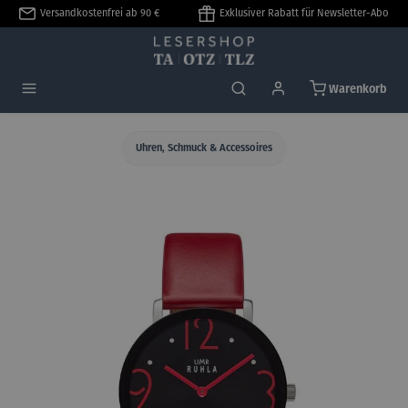
Versandkostenfrei ab 90 €
Exklusiver Rabatt für Newsletter-Abo
alt springen
Warenkorb
Uhren, Schmuck & Accessoires
Bildergalerie überspringen