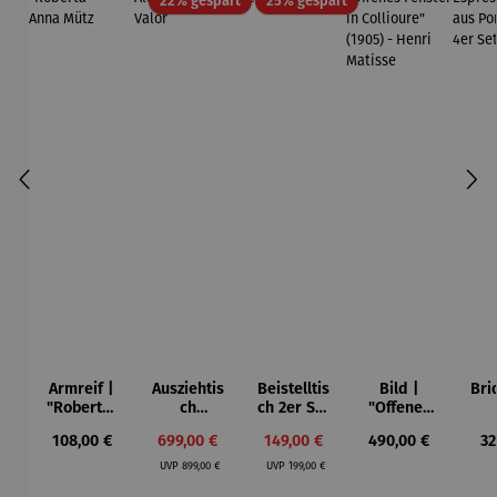
22% gespart
25% gespart
Armreif |
Ausziehtis
Beistelltis
Bild |
Bri
"Roberta"
ch
ch 2er Set
"Offenes
– Anna
Aluminium
– Dalias
Fenster in
Esp
Regulärer Preis:
Verkaufspreis:
Verkaufspreis:
Regulärer Preis:
Re
108,00 €
699,00 €
149,00 €
490,00 €
32
Mütz
– Valor
Collioure"
ech
Regulärer Preis:
Regulärer Preis:
(1905) -
Por
UVP
899,00 €
UVP
199,00 €
Henri
| 4