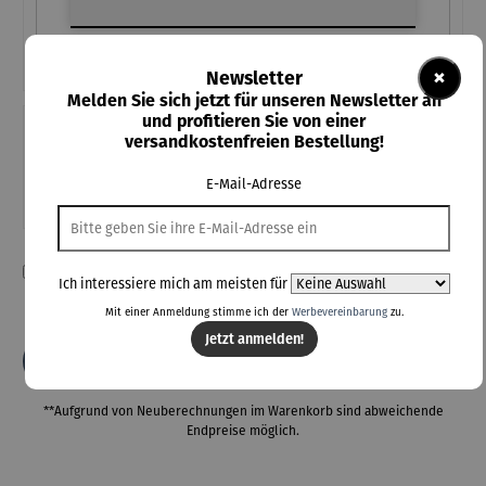
×
Newsletter
Melden Sie sich jetzt für unseren Newsletter an
und profitieren Sie von einer
Teile diese Konfiguration
versandkostenfreien Bestellung!
E-Mail-Adresse
Einmal-Link
Teilen
Ich habe die Konfiguration überprüft und bestätige die Richtigkeit
Ich interessiere mich am meisten für
meiner Angaben.
Mit einer Anmeldung stimme ich der
Werbevereinbarung
zu.
Jetzt anmelden!
In den Warenkorb
**Aufgrund von Neuberechnungen im Warenkorb sind abweichende
Endpreise möglich.