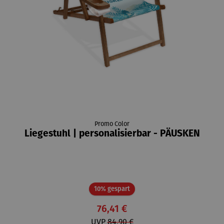
Promo Color
Liegestuhl | personalisierbar - PÄUSKEN
Rabatt
10% gespart
76,41 €
UVP
84,90 €