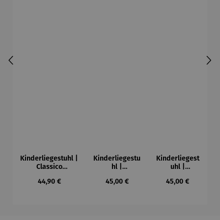
Kinderliegestuhl |
Kinderliegestu
Kinderliegest
Classico
hl |
uhl |
personalisierbar -
personalisierba
personalisierb
Regulärer Preis:
Regulärer Preis:
Regulärer Preis:
44,90 €
45,00 €
45,00 €
FAULTIER
r – Brummer
ar – Panda