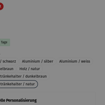
Rabatt
t
8 Tage
auswählen
l
/ schwarz
Aluminium / silber
Aluminium / weiss
kelbraun
Holz / natur
etränkehalter / dunkelbraun
tränkehalter / natur
lle Personalisierung