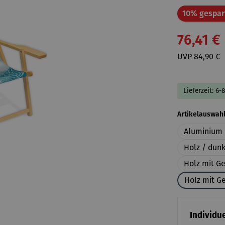
10% gespar
76,41 €
UVP
84,90 €
Lieferzeit: 6-
Artikelauswah
Aluminium 
Holz / dun
Holz mit G
Holz mit Ge
Individue