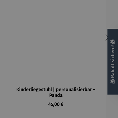
🎁 Rabatt sichern! 🎁
Kinderliegestuhl | personalisierbar –
Panda
Regulärer Preis:
45,00 €