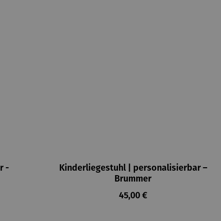
r -
Kinderliegestuhl | personalisierbar –
Brummer
Regulärer Preis:
45,00 €