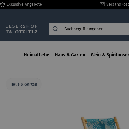
Exklusive Angebote
Versandkost
springen
Zur Hauptnavigation springen
Heimatliebe
Haus & Garten
Wein & Spirituose
Haus & Garten
Bildergalerie überspringen