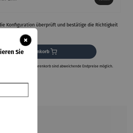
ie Konfiguration überprüft und bestätige die Richtigkeit
ngaben.
×
ieren Sie
In den Warenkorb
Neuberechnungen im Warenkorb sind abweichende Endpreise möglich.