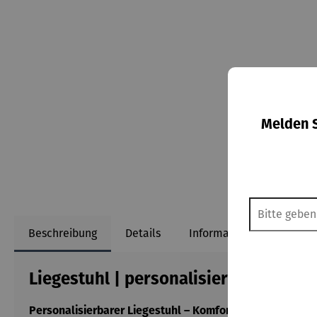
Melden S
Beschreibung
Details
Informationen zum Herst
Liegestuhl | personalisierbar - PÄU
Personalisierbarer Liegestuhl – Komfort trifft Individuali