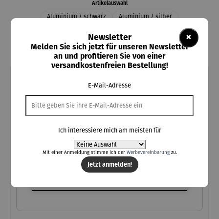
auswählen
Artikelauswahl
Aluminium / schwarz
Aluminium / silber
Aluminium / weiss
Holz / dunkelbraun
Holz / natur
×
Newsletter
Holz mit Getränkehalter / dunkelbraun
Melden Sie sich jetzt für unseren Newsletter
Holz mit Getränkehalter / natur
an und profitieren Sie von einer
versandkostenfreien Bestellung!
Individuelle Personalisierung
E-Mail-Adresse
Kostenlose Personalisierung
bis zu 25 Zeichen inkl. Leerzeichen
Bitte auf korrekte Schreibweise achten
Kein Umtausch von personalisierten Produkten möglich
Ich interessiere mich am meisten für
(Pflichtfeld)
Ihre Personalisierung
Mit einer Anmeldung stimme ich der
Werbevereinbarung
zu.
Jetzt anmelden!
Ihre Personalisierung