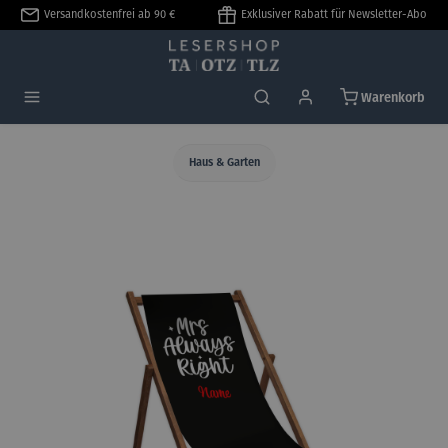
Versandkostenfrei ab 90 €
Exklusiver Rabatt für Newsletter-Abo
alt springen
Warenkorb
Haus & Garten
Bildergalerie überspringen