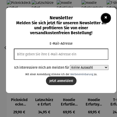
×
Newsletter
Melden Sie sich jetzt für unseren Newsletter an
und profitieren Sie von einer
versandkostenfreien Bestellung!
E-Mail-Adresse
Ich interessiere mich am meisten für
Mit einer Anmeldung stimme ich der
Werbevereinbarung
zu.
Jetzt anmelden!
Picknickd
Latzschürz
Hoodie
Hoodie
T-
ecke
e Erfurt
Erfurtlieb
Erfurtsym
Erf
Erfurt
e
bole
Regulärer Preis:
Regulärer Preis:
Regulärer Preis:
Regulärer Preis:
Re
29,90 €
34,95 €
69,95 €
69,95 €
24