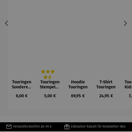
Touringen
Touringen
Hoodie
T-Shirt
Tou
Durchschnittliche Bewertung von 4.5 von 5 Sternen
Sonderedi
Stempelhe
Touringen
Touringen
Kid
tion |
ft - 8
2. 
Regulärer Preis:
Regulärer Preis:
Regulärer Preis:
Regulärer Preis:
R
6,00 €
5,00 €
69,95 €
24,95 €
7
Familienw
Naturschä
andern in
tze -
der
Sonderedi
Thüringer
tion
Röhn
Versandkostenfrei ab 90 €
Exklusiver Rabatt für Newsletter-Abo