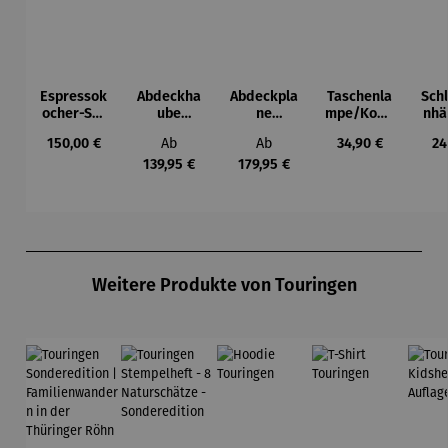
Espressok
Abdeckha
Abdeckpla
Taschenla
Sch
ocher-Set
ube
ne
mpe/Kopfl
nhä
7-tlg. |
Wohnwag
Wohnmobi
ampe |
Kar
Regulärer Preis:
Regulärer Preis:
Regulärer Preis:
Regulärer Preis:
Re
150,00 €
Ab
Ab
34,90 €
24
Limited
en
l
knickbar |
| 
Edition
7
Fi
139,95 €
179,95 €
Bialetti &
Leuchtmo
The North
di
Face
Produktgalerie überspringen
Weitere Produkte von Touringen