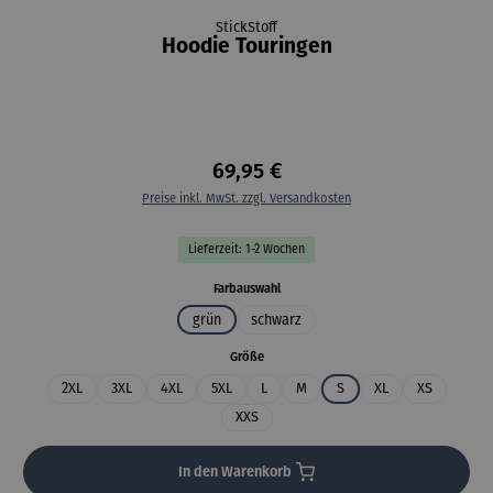
StickStoff
Hoodie Touringen
69,95 €
Preise inkl. MwSt. zzgl. Versandkosten
Lieferzeit: 1-2 Wochen
auswählen
Farbauswahl
grün
schwarz
auswählen
Größe
2XL
3XL
4XL
5XL
L
M
S
XL
XS
XXS
In den Warenkorb