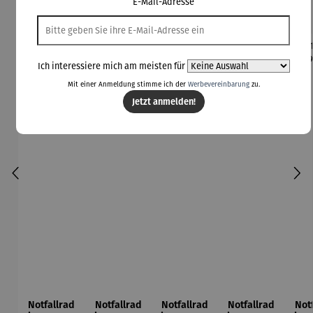
E-Mail-Adresse
Ich interessiere mich am meisten für
Mit einer Anmeldung stimme ich der
Werbevereinbarung
zu.
Jetzt anmelden!
Notfallrad
Notfallrad
Notfallrad
Notfallrad
Not