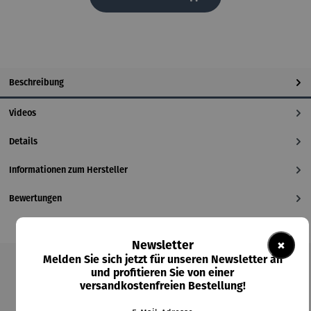
Beschreibung
Videos
Details
Informationen zum Hersteller
Bewertungen
×
Newsletter
Melden Sie sich jetzt für unseren Newsletter an
und profitieren Sie von einer
Produktgalerie überspringen
versandkostenfreien Bestellung!
Kunden kauften auch