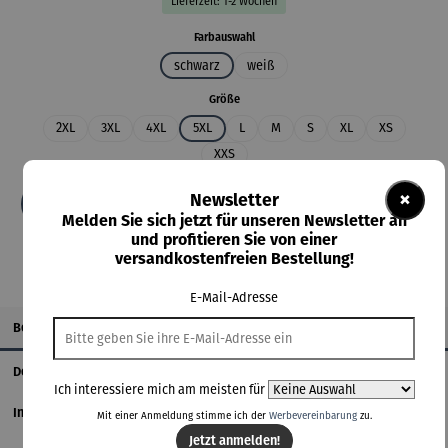
Lieferzeit: 1-2 Wochen
auswählen
Farbauswahl
schwarz
weiß
auswählen
Größe
2XL
3XL
4XL
5XL
L
M
S
XL
XS
XXS
×
Newsletter
In den Warenkorb
Melden Sie sich jetzt für unseren Newsletter an
und profitieren Sie von einer
versandkostenfreien Bestellung!
E-Mail-Adresse
Beschreibung
Details
Ich interessiere mich am meisten für
Informationen zum Hersteller
Mit einer Anmeldung stimme ich der
Werbevereinbarung
zu.
Jetzt anmelden!