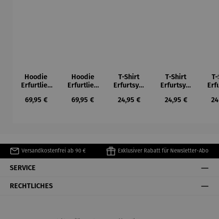
Hoodie
Hoodie
T-Shirt
T-Shirt
T-
Erfurtlieb
Erfurtlieb
Erfurtsym
Erfurtsym
Erf
e
e
bole
bole
Regulärer Preis:
Regulärer Preis:
Regulärer Preis:
Regulärer Preis:
Re
69,95 €
69,95 €
24,95 €
24,95 €
24
Versandkostenfrei ab 90 €
Exklusiver Rabatt für Newsletter-Abo
SERVICE
RECHTLICHES