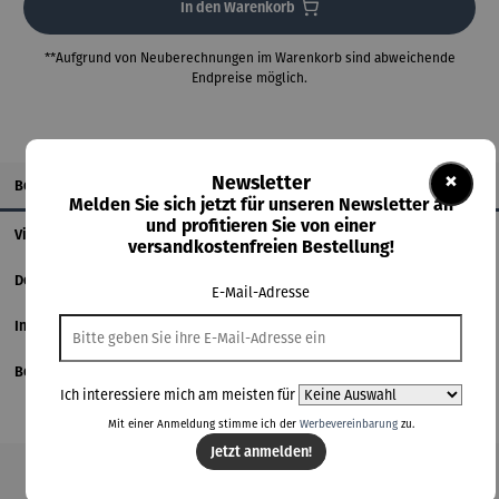
In den Warenkorb
**Aufgrund von Neuberechnungen im Warenkorb sind abweichende
Endpreise möglich.
×
Newsletter
Beschreibung
Melden Sie sich jetzt für unseren Newsletter an
und profitieren Sie von einer
Videos
versandkostenfreien Bestellung!
Details
E-Mail-Adresse
Informationen zum Hersteller
Bewertungen
Ich interessiere mich am meisten für
Mit einer Anmeldung stimme ich der
Werbevereinbarung
zu.
Jetzt anmelden!
Produktgalerie überspringen