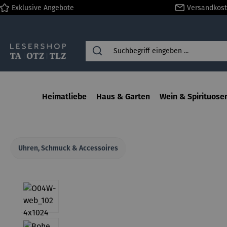
Exklusive Angebote
Versandkost
springen
Zur Hauptnavigation springen
Heimatliebe
Haus & Garten
Wein & Spirituose
Uhren, Schmuck & Accessoires
Bildergalerie überspringen