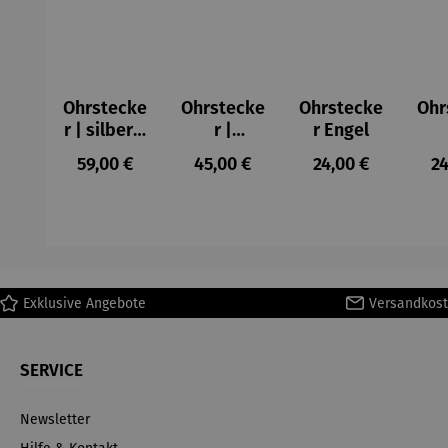
Ohrstecke
Ohrstecke
Ohrstecke
Ohr
r | silber –
r |
r Engel
Barock
Schmetter
Mar
Regulärer Preis:
Regulärer Preis:
Regulärer Preis:
Re
59,00 €
45,00 €
24,00 €
24
ling
Exklusive Angebote
Versandkost
SERVICE
Newsletter