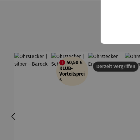
Produktgalerie überspringen
40,50 €
Derzeit vergriffen
KLUB-
Vorteilsprei
s