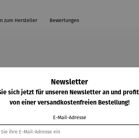
n zum Hersteller
Bewertungen
nem Walnuss und vergoldetem Sterlingsilber (925) gefertigt. D
Geschenk für die Damenwelt.
Newsletter
ie sich jetzt für unseren Newsletter an und profit
len Holzschatulle verpackt.
von einer versandkostenfreien Bestellung!
E-Mail-Adresse