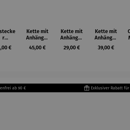
stecke
Kette mit
Kette mit
Kette mit
r
Anhänger
Anhänger
Anhänger
ienkäf
|
Engel
Marienkäf
gulärer Preis:
Regulärer Preis:
Regulärer Preis:
Regulärer Prei
,00 €
45,00 €
29,00 €
39,00 €
er
Schmetter
er
ling
enfrei ab 90 €
Exklusiver Rabatt fü