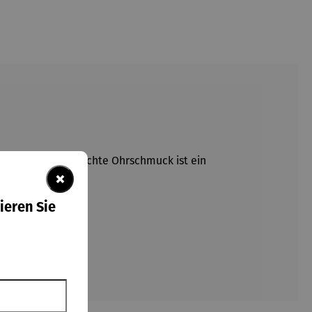
er zarte, federleichte Ohrschmuck ist ein
×
ieren Sie