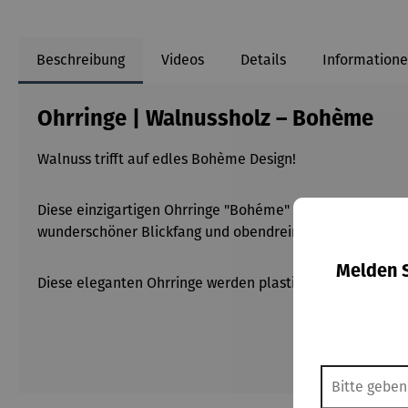
Beschreibung
Videos
Details
Informatione
Ohrringe | Walnussholz – Bohème
Walnuss trifft auf edles Bohème Design!
Diese einzigartigen Ohrringe "Bohéme" werden aus erlese
wunderschöner Blickfang und obendrein das perfektes 
Melden S
Diese eleganten Ohrringe werden plastikfrei, in einer ed