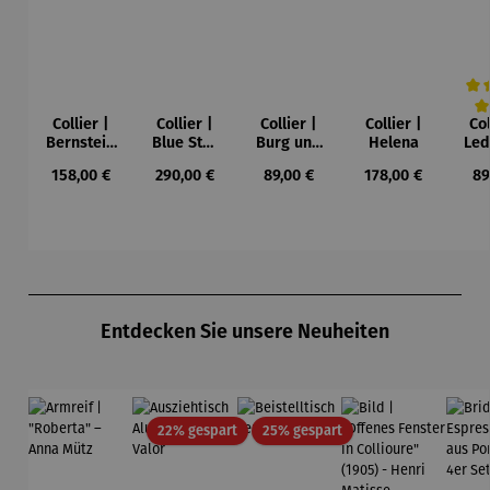
Collier |
Collier |
Collier |
Collier |
Col
Durc
Bernstein
Blue Star
Burg und
Helena
Led
– Sonne,
– Petra
Sonne –
Regulärer Preis:
Regulärer Preis:
Regulärer Preis:
Regulärer Preis:
Re
158,00 €
290,00 €
89,00 €
178,00 €
89
Mond und
Waszak
Paul Klee
Leb
Sterne
u
Gu
K
Produktgalerie überspringen
Entdecken Sie unsere Neuheiten
Rabatt
Rabatt
22% gespart
25% gespart