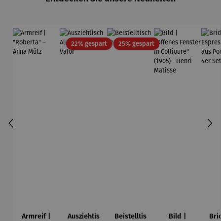
Wortmaler
ei
Rabatt
Rabatt
22% gespart
25% gespart
Armreif |
Ausziehtis
Beistelltis
Bild |
Bri