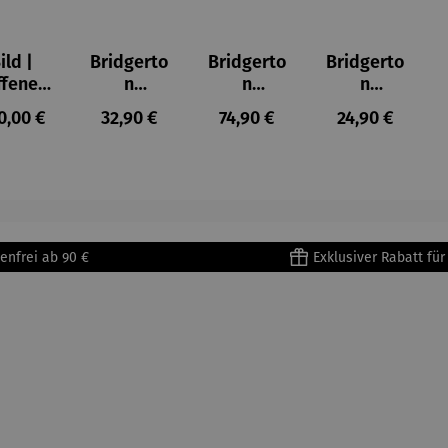
ild |
Bridgerto
Bridgerto
Bridgerto
ffenes
n
n
n
ster in
Espresso
Espressot
Zuckerdo
ulärer Preis:
Regulärer Preis:
Regulärer Preis:
Regulärer Prei
0,00 €
32,90 €
74,90 €
24,90 €
lioure"
becher
assen Set
se aus
905) -
aus
| 4 Tassen
Porzellan
enri
Porzellan
&
tisse
| 4er Set
Untertass
en mit
Metallges
enfrei ab 90 €
Exklusiver Rabatt fü
tell