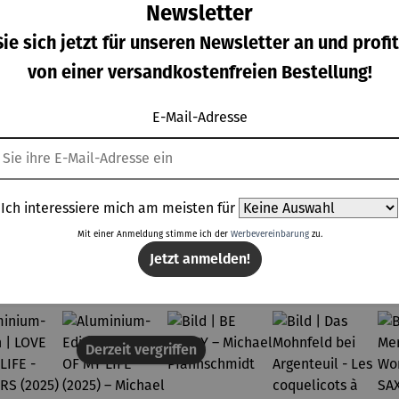
Newsletter
ie sich jetzt für unseren Newsletter an und profit
von einer versandkostenfreien Bestellung!
minium
Aluminium
Aluminium
Bild |
ition |
-Edition |
-Edition |
Buddha
E-Mail-Adresse
VE OF
LOVE OF
LOVE OF
ulärer Preis:
Regulärer Preis:
Regulärer Preis:
Regulärer Prei
8,00 €
288,00 €
298,00 €
159,00 €
LIFE -
MY LIFE
MY LIFE
OWERS
(2025) –
(2025) –
025) –
Michael
Michael
chael
Pfannsch
Pfannsch
Ich interessiere mich am meisten für
annsch
midt
midt
Mit einer Anmeldung stimme ich der
Werbevereinbarung
zu.
midt
Topseller aus der Kategorie Gemälde und Bilder
Jetzt anmelden!
Derzeit vergriffen