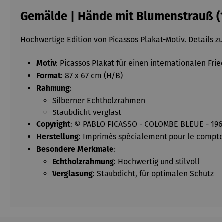
Gemälde | Hände mit Blumenstrauß (1
Hochwertige Edition von Picassos Plakat-Motiv. Details 
: Picassos Plakat für einen internationalen Fr
Motiv
: 87 x 67 cm (H/B)
Format
:
Rahmung
Silberner Echtholzrahmen
Staubdicht verglast
: © PABLO PICASSO - COLOMBE BLEUE - 1961 
Copyright
: Imprimés spécialement pour le compt
Herstellung
:
Besondere Merkmale
: Hochwertig und stilvoll
Echtholzrahmung
: Staubdicht, für optimalen Schutz
Verglasung