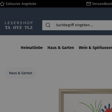
Exklusive Angebote
Versandkost
springen
Zur Hauptnavigation springen
Heimatliebe
Haus & Garten
Wein & Spirituose
Haus & Garten
Bildergalerie überspringen