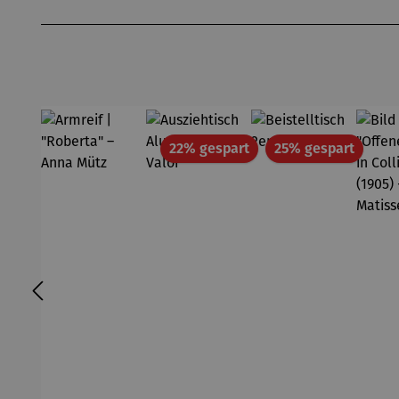
Produktgalerie überspringen
Zollverein
- SAXA
Gold
Edition
Wortmale
rei
Rabatt
Rabatt
22% gespart
25% gespart