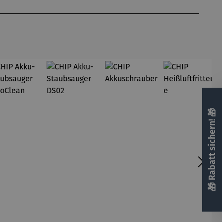
🎁 Rabatt sichern! 🎁