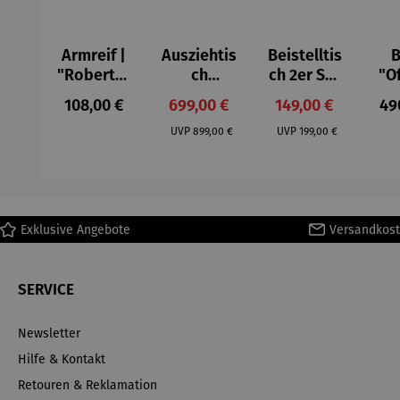
Armreif |
Ausziehtis
Beistelltis
B
"Roberta"
ch
ch 2er Set
"O
– Anna
Aluminium
– Dalias
Fen
Regulärer Preis:
Verkaufspreis:
Verkaufspreis:
Reg
108,00 €
699,00 €
149,00 €
49
Mütz
– Valor
Col
Regulärer Preis:
Regulärer Preis:
(1
UVP
899,00 €
UVP
199,00 €
H
Ma
Exklusive Angebote
Versandkost
SERVICE
Newsletter
Hilfe & Kontakt
Retouren & Reklamation