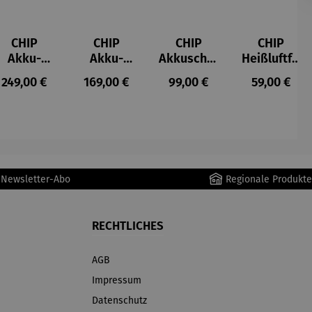
CHIP
CHIP
CHIP
CHIP
Akku-
Akku-
Akkuschra
Heißluftfri
Staubsau
Staubsau
uber
tteuse
s:
Regulärer Preis:
Regulärer Preis:
Regulärer Preis:
Regulärer P
249,00 €
169,00 €
99,00 €
59,00 €
ger
ger DS02
AutoClean
r Newsletter-Abo
Regionale Produkte
RECHTLICHES
AGB
Impressum
Datenschutz