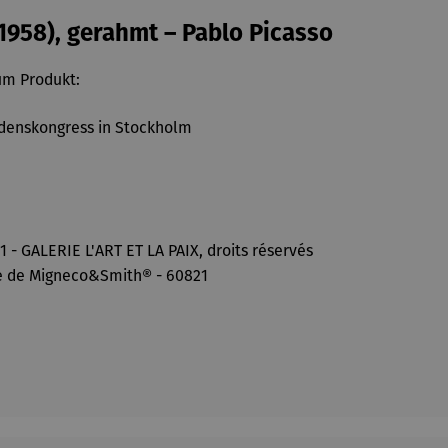
958), gerahmt – Pablo Picasso
zum Produkt:
iedenskongress in Stockholm
- GALERIE L'ART ET LA PAIX, droits réservés
e de Migneco&Smith® - 60821