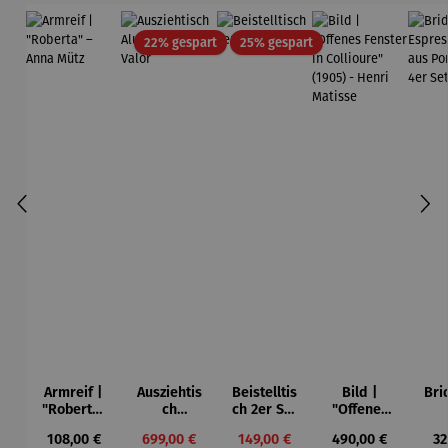
Rabatt
Rabatt
22% gespart
25% gespart
Armreif |
Ausziehtis
Beistelltis
Bild |
Bri
"Roberta"
ch
ch 2er Set
"Offenes
– Anna
Aluminium
– Dalias
Fenster in
Esp
Regulärer Preis:
Verkaufspreis:
Verkaufspreis:
Regulärer Preis:
Re
108,00 €
699,00 €
149,00 €
490,00 €
32
Mütz
– Valor
Collioure"
ech