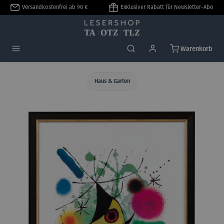
Versandkostenfrei ab 90 €
Exklusiver Rabatt für Newsletter-Abo
alt springen
Warenkorb
Haus & Garten
Bildergalerie überspringen