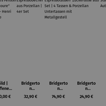
ild |
Bridgerto
Bridgerto
Bridgerto
ffenes
n
n
n
ster in
Espresso
Espressot
Zuckerdo
ulärer Preis:
Regulärer Preis:
Regulärer Preis:
Regulärer Prei
0,00 €
32,90 €
74,90 €
24,90 €
lioure"
becher
assen Set
se aus
905) -
aus
| 4 Tassen
Porzellan