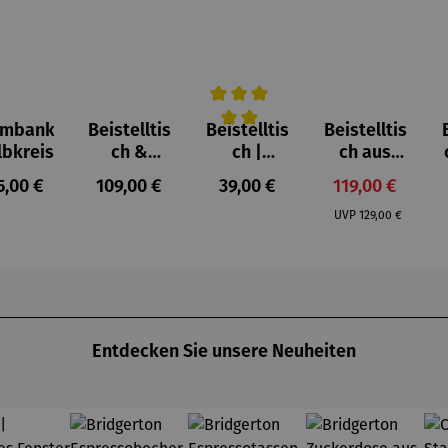
umbank
Beistelltis
Beistelltis
Beistelltis
Durchschnittliche Bewertung von 
lbkreis
ch &
ch |
ch aus
Hocker |
klappbar
Teakholz
gulärer Preis:
Regulärer Preis:
Regulärer Preis:
Verkaufspreis:
5,00 €
109,00 €
39,00 €
119,00 €
Teakholz –
Teakholz –
3er Set
Regulärer Preis:
Dunham
Devon
UVP
129,00 €
Entdecken Sie unsere Neuheiten