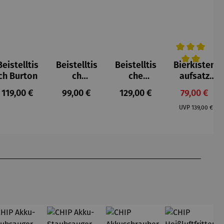
Beistelltis
Beistelltis
Beistelltis
Bierkisten
5 von 5 Sternen
Durchschnittl
ch Burton
ch
che
aufsatz
Teakholz
Teakholz –
Teak mit
Regulärer Preis:
Regulärer Preis:
Regulärer Preis:
Verkaufspr
119,00 €
99,00 €
129,00 €
79,00 €
rund –
Verwood
Klappe
Regulärer Pr
Milton
UVP
139,00 €