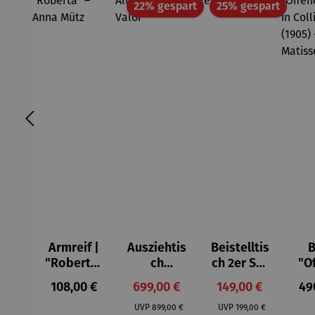
Rabatt
Rabatt
22% gespart
25% gespart
Armreif |
Ausziehtis
Beistelltis
B
"Roberta"
ch
ch 2er Set
"O
– Anna
Aluminium
– Dalias
Fen
Regulärer Preis:
Verkaufspreis:
Verkaufspreis:
Reg
108,00 €
699,00 €
149,00 €
49
Mütz
– Valor
Col
Regulärer Preis:
Regulärer Preis:
(1
UVP
899,00 €
UVP
199,00 €