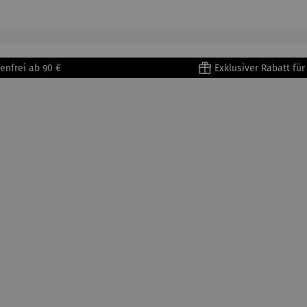
enri
Porzellan
&
tisse
| 4er Set
Untertass
en mit
Metallges
enfrei ab 90 €
Exklusiver Rabatt fü
tell