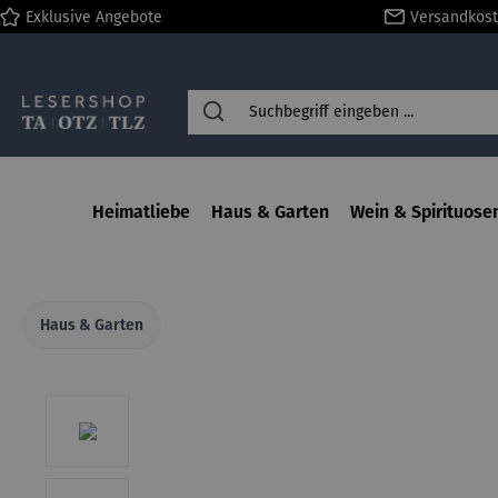
Exklusive Angebote
Versandkost
springen
Zur Hauptnavigation springen
Heimatliebe
Haus & Garten
Wein & Spirituose
Haus & Garten
Bildergalerie überspringen