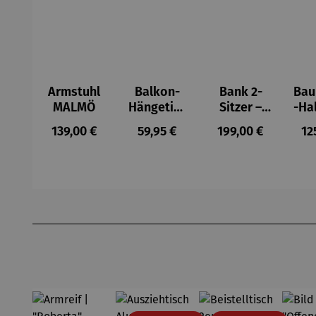
Armstuhl
Balkon-
Bank 2-
Ba
MALMÖ
Hängetisc
Sitzer –
-Ha
h
MALMÖ
Regulärer Preis:
Regulärer Preis:
Regulärer Preis:
Re
139,00 €
59,95 €
199,00 €
12
BERKELEY
Produktgalerie überspringen