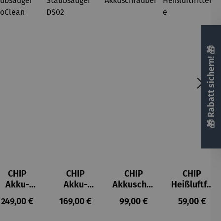
🎁 Rabatt sichern! 🎁
CHIP
CHIP
CHIP
CHIP
Akku-
Akku-
Akkuschra
Heißluftfri
Staubsau
Staubsau
uber
tteuse
s:
Regulärer Preis:
Regulärer Preis:
Regulärer Preis:
Regulärer P
249,00 €
169,00 €
99,00 €
59,00 €
ger
ger DS02
AutoClean