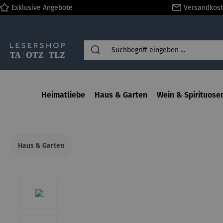
Exklusive Angebote
Versandkost
springen
Zur Hauptnavigation springen
Heimatliebe
Haus & Garten
Wein & Spirituose
Haus & Garten
Bildergalerie überspringen