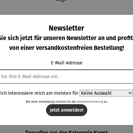
Newsletter
ie sich jetzt für unseren Newsletter an und profit
von einer versandkostenfreien Bestellung!
E-Mail-Adresse
densch
Seidensch
Seidensch
Seidensch
 Blaues
al | Der
al | Der
al |
erd –
Kuss –
rote
Harmonie
gulärer Preis:
Regulärer Preis:
Regulärer Preis:
Regulärer Prei
0,00 €
110,00 €
110,00 €
98,00 €
Ich interessiere mich am meisten für
ranz
Gustav
Weingarte
der
Marc
Klimt
n in Arles
nördliche
Mit einer Anmeldung stimme ich der
Werbevereinbarung
zu.
(1888) –
n Flora
Jetzt anmelden!
Vincent
(1927) –
van Gogh
Paul Klee
Topseller aus der Kategorie Kunst