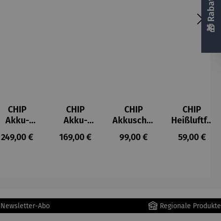
CHIP
CHIP
CHIP
CHIP
Akku-
Akku-
Akkuschra
Heißluftfri
Staubsau
Staubsau
uber
tteuse
s:
Regulärer Preis:
Regulärer Preis:
Regulärer Preis:
Regulärer P
249,00 €
169,00 €
99,00 €
59,00 €
ger
ger DS02
AutoClean
r Newsletter-Abo
Regionale Produkte