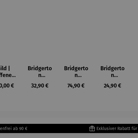
ild |
Bridgerto
Bridgerto
Bridgerto
ffenes
n
n
n
ster in
Espresso
Espressot
Zuckerdo
ulärer Preis:
Regulärer Preis:
Regulärer Preis:
Regulärer Prei
0,00 €
32,90 €
74,90 €
24,90 €
lioure"
becher
assen Set
se aus
905) -
aus
| 4 Tassen
Porzellan
enri
Porzellan
&
tisse
| 4er Set
Untertass
en mit
Metallges
enfrei ab 90 €
Exklusiver Rabatt fü
tell