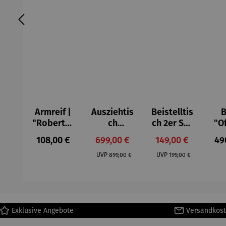
Armreif |
Ausziehtis
Beistelltis
B
"Roberta"
ch
ch 2er Set
"O
– Anna
Aluminium
– Dalias
Fen
Regulärer Preis:
Verkaufspreis:
Verkaufspreis:
Reg
108,00 €
699,00 €
149,00 €
49
Mütz
– Valor
Col
Regulärer Preis:
Regulärer Preis:
(1
UVP
899,00 €
UVP
199,00 €
H
Ma
Exklusive Angebote
Versandkost