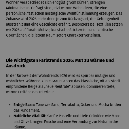
Wohnen verabschiedet sich endgültig vom kühlen, strengen
Minimalismus. Gefragt sind jetzt warme Wohnideen, die eine
persönliche, fast schon nostalgische Wohlfühlstimmung erzeugen. Das
Zuhause wird 2026 mehr denn je zum Rückzugsort, der Geborgenheit
ausstrahlt und eine Geschichte erzählt. Besonders bei Textilien setzen
wir 2026 auf florale Motive, kunstvolle Stickereien und haptische
Oberflächen, die jedem Raum sofort Charakter verleihen.
Die wichtigsten Farbtrends 2026: Mut zu Wärme und
Ausdruck
In der Farbwelt der Wohntrends 2026 wird es spürbar mutiger und
wohnlicher. Während kühle Graunuancen das klassische, oft als steril
empfundene Beige als „neue Neutrale“ ablösen, dominieren tiefe,
warme Erdtöne das Interieur.
Töne wie Sand, Terrakotta, Ocker und Mocha bilden
Erdige Basis:
das Fundament.
Sanfte Pastelle und tiefe Grüntöne wie Moos
Natürliche Vitalität:
und Olive bringen Frische und eine Verbindung zur Natur in die
Räume.