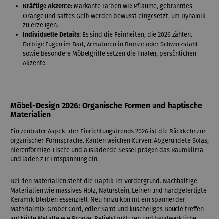
Markante Farben wie Pflaume, gebranntes
Kräftige Akzente:
Orange und sattes Gelb werden bewusst eingesetzt, um Dynamik
zu erzeugen.
Es sind die Feinheiten, die 2026 zählen.
Individuelle Details:
Farbige Fugen im Bad, Armaturen in Bronze oder Schwarzstahl
sowie besondere Möbelgriffe setzen die finalen, persönlichen
Akzente.
Möbel-Design 2026: Organische Formen und haptische
Materialien
Ein zentraler Aspekt der Einrichtungstrends 2026 ist die Rückkehr zur
organischen Formsprache. Kanten weichen Kurven: Abgerundete Sofas,
nierenförmige Tische und ausladende Sessel prägen das Raumklima
und laden zur Entspannung ein.
Bei den Materialien steht die Haptik im Vordergrund. Nachhaltige
Materialien wie massives Holz, Naturstein, Leinen und handgefertigte
Keramik bleiben essenziell. Neu hinzu kommt ein spannender
Materialmix: Grober Cord, edler Samt und kuscheliges Bouclé treffen
auf kühle Metalle wie Bronze. Reliefstrukturen und handwerkliche