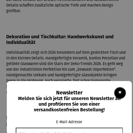
Details schaffen zusätzliche optische Tiefe und machen Design
greifbar.
Dekoration und Tischkultur: Handwerkskunst und
Individualität
Individualität zeigt sich 2026 besonders auf dem gedeckten Tisch und
in den kleinen Details. Handgefertigte Keramik, buntes Porzellan und
getönte Glaswaren sind die Stars der Deko-Trends 2026. Es geht weg
von der industriellen Perfektion hin zum „bewusst Unperfekten“.
Handgemachte Unikate und handgefertigte Glasobjekte bringen
Seele in die Wohnung. Auch verspielte, fast schon humorvolle
Dekorationen finden ihren Platz und lockern moderne Wohnkonzepte
×
auf.
Newsletter
Melden Sie sich jetzt für unseren Newsletter an
und profitieren Sie von einer
versandkostenfreien Bestellung!
Layering und Nostalgie: Ein Revival der 80er & 90er
E-Mail-Adresse
Jahre