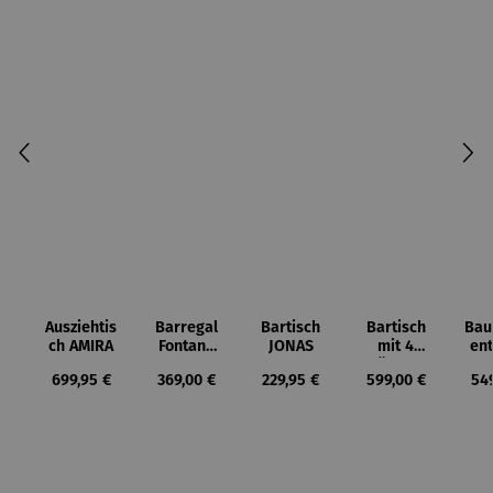
Ausziehtis
Barregal
Bartisch
Bartisch
Bau
ch AMIRA
Fontana
JONAS
mit 4
ent
Mango
Stühlen –
A
Regulärer Preis:
Regulärer Preis:
Regulärer Preis:
Regulärer Preis:
Reg
699,95 €
369,00 €
229,95 €
599,00 €
54
Capua
C
Ges
Ca