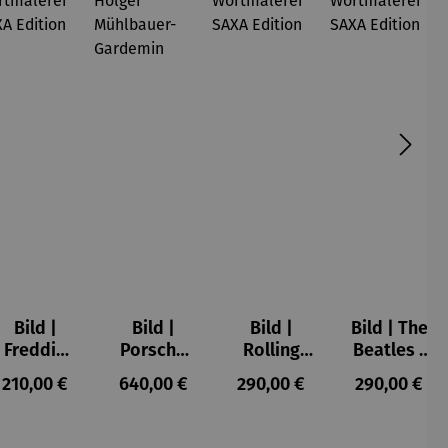
Bild |
Bild |
Bild |
Bild | The
Freddie
Porsche
Rolling
Beatles -
Mercury -
911 (2023)
Stones -
Wortmale
s:
Regulärer Preis:
Regulärer Preis:
Regulärer Preis:
Regulärer P
210,00 €
640,00 €
290,00 €
290,00 €
Wortmale
– Holger
Wortmale
rei SAXA
rei SAXA
Mühlbauer
rei SAXA
Edition
Edition
-
Edition