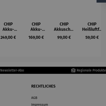
CHIP
CHIP
CHIP
CHIP
Akku-
Akku-
Akkuschra
Heißluftfri
Staubsau
Staubsau
uber
tteuse
s:
Regulärer Preis:
Regulärer Preis:
Regulärer Preis:
Regulärer P
249,00 €
169,00 €
99,00 €
59,00 €
ger
ger DS02
AutoClean
r Newsletter-Abo
Regionale Produkte
RECHTLICHES
AGB
Impressum