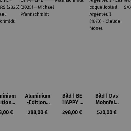
minium
Aluminium
Bild | BE
Bild | Das
ition |
-Edition |
HAPPY –
Mohnfeld
VE OF
LOVE OF
Michael
bei
ulärer Preis:
Regulärer Preis:
Regulärer Preis:
Regulärer Prei
8,00 €
288,00 €
298,00 €
520,00 €
LIFE -
MY LIFE
Pfannsch
Argenteuil
OWERS
(2025) –
midt
- Les
025) –
Michael
coquelico