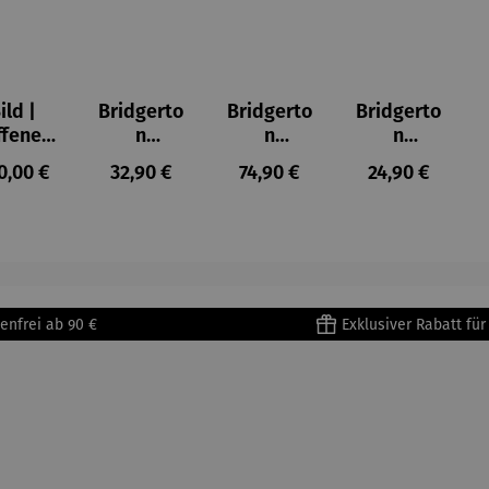
ild |
Bridgerto
Bridgerto
Bridgerto
ffenes
n
n
n
ster in
Espresso
Espressot
Zuckerdo
ulärer Preis:
Regulärer Preis:
Regulärer Preis:
Regulärer Prei
0,00 €
32,90 €
74,90 €
24,90 €
lioure"
becher
assen Set
se aus
905) -
aus
| 4 Tassen
Porzellan
enri
Porzellan
&
tisse
| 4er Set
Untertass
en mit
Metallges
enfrei ab 90 €
Exklusiver Rabatt fü
tell