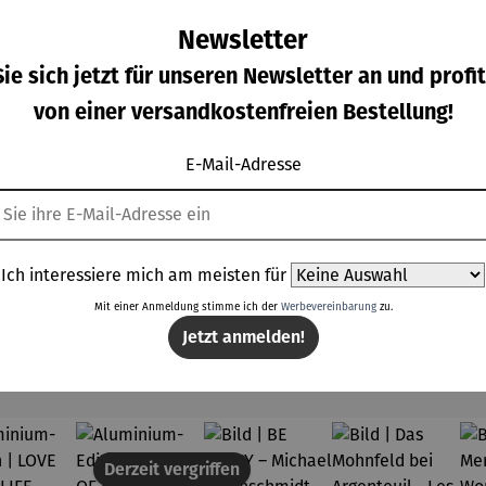
Newsletter
ie sich jetzt für unseren Newsletter an und profit
von einer versandkostenfreien Bestellung!
minium
Aluminium
Aluminium
Bild |
E-Mail-Adresse
ition |
-Edition |
-Edition |
Buddha
VE OF
LOVE OF
LOVE OF
ulärer Preis:
Regulärer Preis:
Regulärer Preis:
Regulärer Prei
8,00 €
288,00 €
298,00 €
159,00 €
LIFE -
MY LIFE
MY LIFE
OWERS
(2025) –
(2025) –
025) –
Michael
Michael
Ich interessiere mich am meisten für
chael
Pfannsch
Pfannsch
annsch
midt
midt
Mit einer Anmeldung stimme ich der
Werbevereinbarung
zu.
midt
Jetzt anmelden!
Topseller aus der Kategorie Gemälde & Bilder
Derzeit vergriffen