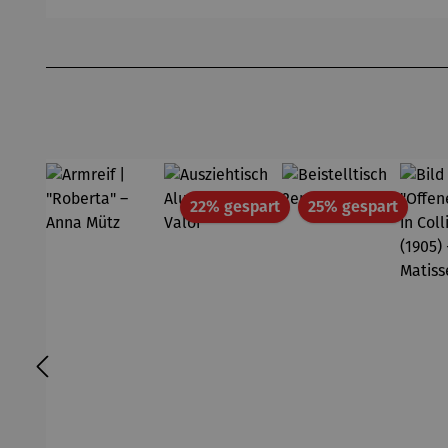
out |
Pfannsch
Mi
Zeche
midt
Pf
Produktgalerie überspringen
Zollverein
- SAXA
Gold
Edition
Wortmale
rei
Rabatt
Rabatt
22% gespart
25% gespart