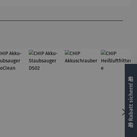
Gardemin
🎁 Rabatt sichern! 🎁