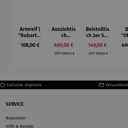
Armreif |
Ausziehtis
Beistelltis
B
"Roberta"
ch
ch 2er Set
"O
– Anna
Aluminium
– Dalias
Fen
Regulärer Preis:
Verkaufspreis:
Verkaufspreis:
Reg
108,00 €
699,00 €
149,00 €
49
Mütz
– Valor
Col
Regulärer Preis:
Regulärer Preis:
(1
UVP
899,00 €
UVP
199,00 €
H
Ma
Exklusive Angebote
Versandkost
SERVICE
Newsletter
Hilfe & Kontakt