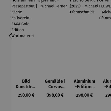
Bild
Gemälde |
Aluminium
Alu
Kunstdruc
Corvus
-Edition |
-Ed
k im
Libri,
It’s Hard
LO
Regulärer Preis:
Regulärer Preis:
Regulärer Preis:
Reg
250,00 €
398,00 €
298,00 €
29
Holzrahm
gerahmt –
To Be Rich
MY 
en mit
Michael
(2025) –
FL
Passepart
Ferner
Michael
(2