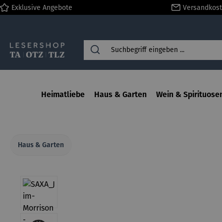
Exklusive Angebote
Versandkost
springen
Zur Hauptnavigation springen
Heimatliebe
Haus & Garten
Wein & Spirituose
Haus & Garten
Bildergalerie überspringen