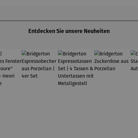
chael
Pfannsch
ts à
annsch
midt
Argenteuil
midt
(1873) -
Claude
Monet
Entdecken Sie unsere Neuheiten